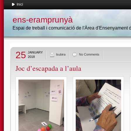
Inici
ens-eramprunyà
Espai de treball i comunicació de l'Àrea d'Ensenyament
25
JANUARY
lsubira
No Comments
2018
Joc d’escapada a l’aula