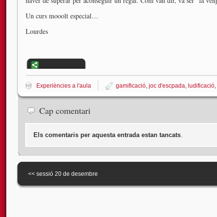
haver de superar per aconseguir un regal. Com van dir, va ser “la venj
Un curs mooolt especial…
Lourdes
Experiències a l'aula
gamificació
,
joc d'escpada
,
ludificació
Cap comentari
Els comentaris per aquesta entrada estan tancats
.
<<
sessió 20 de desembre