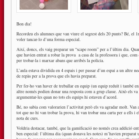
Bon dia!
Recordeu els alumnes que van viure el segrest dels 20 punts? Bé, el 1r
voler tancar-lo d’una forma especial.
Així, doncs, els vaig preparar un “scape room” per a l’últim dia. Quan
que havien entrat a robar la prova a casa de la professora i que, com 
per trobar-la i marxar abans que arribés la policia.
L’aula estava dividida en 4 espais i per passar d’un espai a un altre ne
de repàs per a la prova que els havia preparat.
Per fer-ho van haver de treballar en equip (un equip reduït i també en
altre només podien donar una resposta com a grup classe. Això els va o
argumentar-les quan no tots els equips hi estaven d’acord.
Bé, no sabia com valorarien l’activitat però els va agradar molt. Van 
tot que no hi van trobar la prova, hi van trobar una carta per a ells i e
nota de curs.
Voldria destacar, també, que la gamificació no només crea addició ent
ben especial: l’última dia (quan donava les notes) m’havien preparat 