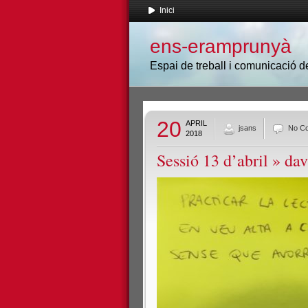
Inici
ens-eramprunyà
Espai de treball i comunicació
20
APRIL
jsans
No C
2018
Sessió 13 d’abril
» dav