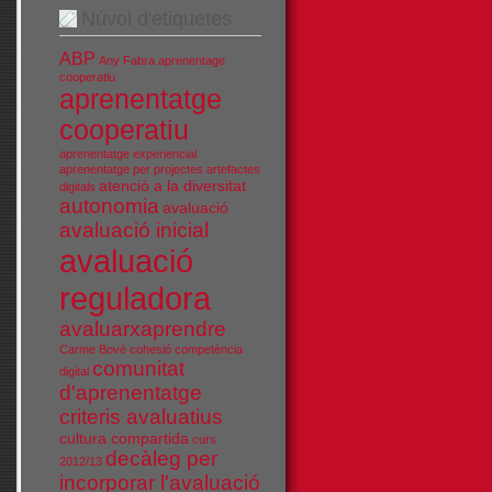
Núvol d'etiquetes
ABP
Any Fabra
aprenentage
cooperatiu
aprenentatge
cooperatiu
aprenentatge experiencial
aprenentatge per projectes
artefactes
atenció a la diversitat
digitals
autonomia
avaluació
avaluació inicial
avaluació
reguladora
avaluarxaprendre
Carme Bové
cohesió
competència
comunitat
digital
d'aprenentatge
criteris avaluatius
cultura compartida
curs
decàleg per
2012/13
incorporar l'avaluació