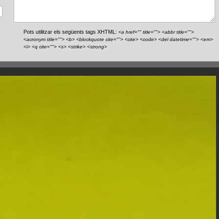
Pots utilitzar els següents tags XHTML:
<a href="" title=""> <abbr title="">
<acronym title=""> <b> <blockquote cite=""> <cite> <code> <del datetime=""> <em>
<i> <q cite=""> <s> <strike> <strong>