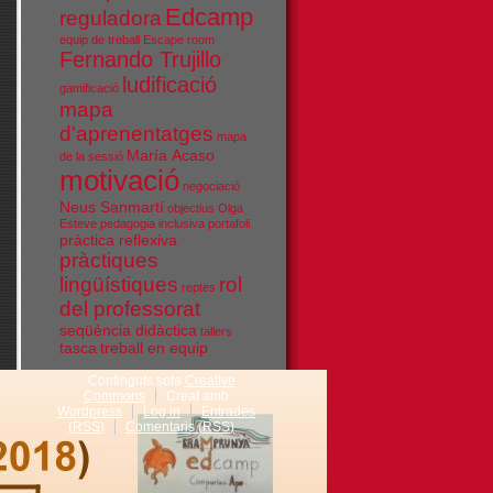
Edcamp
reguladora
equip de treball
Escape room
Fernando Trujillo
ludificació
gamificació
mapa
d'aprenentatges
mapa
María Acaso
de la sessió
motivació
negociació
Neus Sanmartí
objectius
Olga
Esteve
pedagogia inclusiva
portafoli
pràctica reflexiva
pràctiques
lingüístiques
rol
reptes
del professorat
seqüència didàctica
tallers
tasca
treball en equip
Continguts sota
Creative
Commons
Creat amb
Wordpress
Log in
Entrades
(
RSS
)
Comentaris (
RSS
)