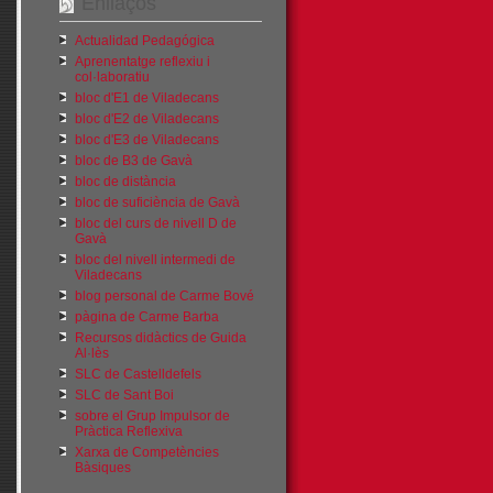
Enllaços
Actualidad Pedagógica
Aprenentatge reflexiu i
col·laboratiu
bloc d'E1 de Viladecans
bloc d'E2 de Viladecans
bloc d'E3 de Viladecans
bloc de B3 de Gavà
bloc de distància
bloc de suficiència de Gavà
bloc del curs de nivell D de
Gavà
bloc del nivell intermedi de
Viladecans
blog personal de Carme Bové
pàgina de Carme Barba
Recursos didàctics de Guida
Al·lès
SLC de Castelldefels
SLC de Sant Boi
sobre el Grup Impulsor de
Pràctica Reflexiva
Xarxa de Competències
Bàsiques