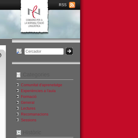
RSS
Categories
Comunitat d'aprenetatge
Experiències a l'aula
Formació
General
Lectures
Recomanacions
Sessions
Històric