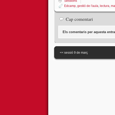
Sessions
Edcamp
,
gestió de l'aula
,
lectura
,
ma
Cap comentari
Els comentaris per aquesta entra
<<
sessió 9 de març