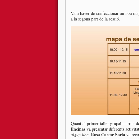
Vam haver de confeccionar un nou mapa 
a la segona part de la sessió.
Quant al primer taller grupal—arran de
Encinas
va presentar diferents activitat
Rosa Carme Soria
algun lloc
.
va recor