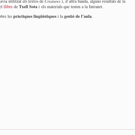
via utilitzat els textos de
Criatures
i, d’altra banda, alguns resultats de la
Txell Sota
 el
llibre
de
i
els materials que tenim a la Intranet.
pràctiques lingüístiques
gestió de l’aula
obre les
i la
.