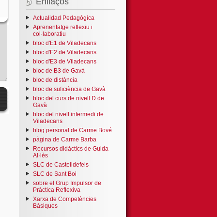
Enllaços
Actualidad Pedagógica
Aprenentatge reflexiu i
col·laboratiu
bloc d'E1 de Viladecans
bloc d'E2 de Viladecans
bloc d'E3 de Viladecans
bloc de B3 de Gavà
bloc de distància
bloc de suficiència de Gavà
bloc del curs de nivell D de
Gavà
bloc del nivell intermedi de
Viladecans
blog personal de Carme Bové
pàgina de Carme Barba
Recursos didàctics de Guida
Al·lès
SLC de Castelldefels
SLC de Sant Boi
sobre el Grup Impulsor de
Pràctica Reflexiva
Xarxa de Competències
Bàsiques