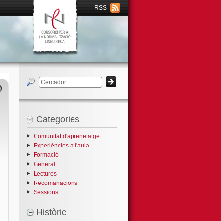
RSS
Categories
Comunitat d'aprenetatge
Experiències a l'aula
Formació
General
Lectures
Recomanacions
Sessions
Històric