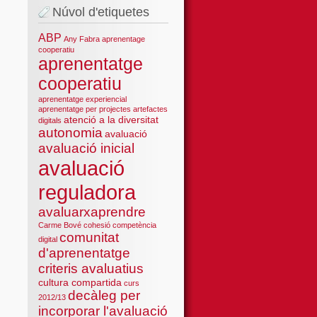
Núvol d'etiquetes
ABP
Any Fabra
aprenentage
cooperatiu
aprenentatge
cooperatiu
aprenentatge experiencial
aprenentatge per projectes
artefactes
atenció a la diversitat
digitals
autonomia
avaluació
avaluació inicial
avaluació
reguladora
avaluarxaprendre
Carme Bové
cohesió
competència
comunitat
digital
d'aprenentatge
criteris avaluatius
cultura compartida
curs
decàleg per
2012/13
incorporar l'avaluació