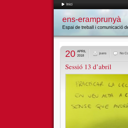
Inici
ens-eramprunyà
Espai de treball i comunicació
20
APRIL
jsans
No C
2018
Sessió 13 d’abril