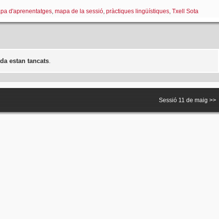
pa d'aprenentatges
,
mapa de la sessió
,
pràctiques lingüístiques
,
Txell Sota
da estan tancats
.
Sessió 11 de maig
>>