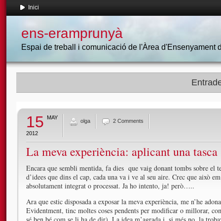
Inici
ens-eramprunyà
Espai de treball i comunicació de l'Àrea d'Ensenyament
Entrade
15
MAY
olga
2 Comments
2012
La meva experiència: aplicant una tasca
Encara que sembli mentida, fa dies que vaig donant tombs sobre el t
d’idees que dins el cap, cada una va i ve al seu aire. Crec que això e
absolutament integrat o processat. Ja ho intento, ja! però…..
Ara que estic disposada a exposar la meva experiència, me n’he adonat
Evidentment, tinc moltes coses pendents per modificar o millorar, com 
sé ben bé com se li ha de dir). La idea m’agrada i, si més no, la trobav