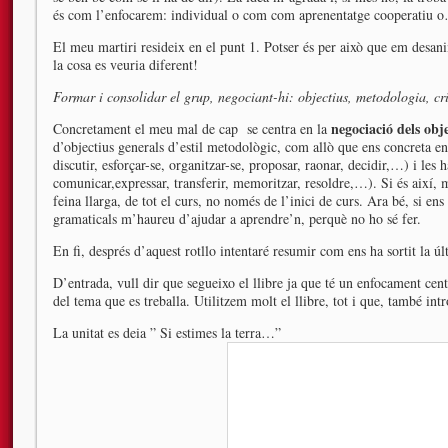
és com l’enfocarem: individual o com com aprenentatge cooperatiu 
El meu martiri resideix en el punt 1. Potser és per això que em desanim
la cosa es veuria diferent!
Formar i consolidar el grup, negociant-hi: objectius, metodologia, crit
negociació dels obj
Concretament el meu mal de cap se centra en la
d’objectius generals d’estil metodològic, com allò que ens concreta en 
discutir, esforçar-se, organitzar-se, proposar, raonar, decidir,…) i les 
comunicar,expressar, transferir, memoritzar, resoldre,…). Si és així, 
feina llarga, de tot el curs, no només de l’inici de curs. Ara bé, si ens
gramaticals m’haureu d’ajudar a aprendre’n, perquè no ho sé fer.
En fi, després d’aquest rotllo intentaré resumir com ens ha sortit la ú
D’entrada, vull dir que segueixo el llibre ja que té un enfocament centr
del tema que es treballa. Utilitzem molt el llibre, tot i que, també intr
La unitat es deia ” Si estimes la terra…”