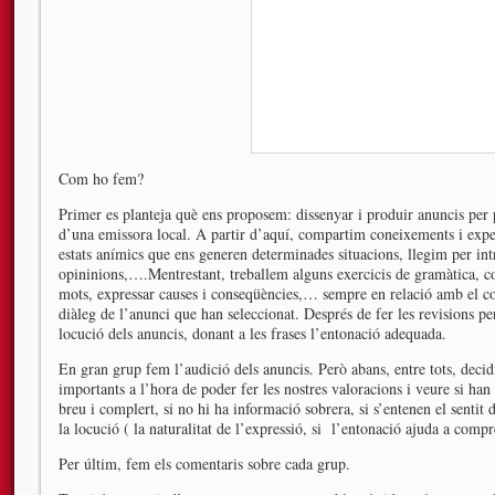
Com ho fem?
Primer es planteja què ens proposem: dissenyar i produir anuncis per 
d’una emissora local. A partir d’aquí, compartim coneixements i exp
estats anímics que ens generen determinades situacions, llegim per int
opininions,….Mentrestant, treballem alguns exercicis de gramàtica, co
mots, expressar causes i conseqüències,… sempre en relació amb el co
diàleg de l’anunci que han seleccionat. Després de fer les revisions pert
locució dels anuncis, donant a les frases l’entonació adequada.
En gran grup fem l’audició dels anuncis. Però abans, entre tots, deci
importants a l’hora de poder fer les nostres valoracions i veure si han a
breu i complert, si no hi ha informació sobrera, si s’entenen el sentit 
la locució ( la naturalitat de l’expressió, si l’entonació ajuda a comp
Per últim, fem els comentaris sobre cada grup.