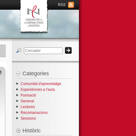
RSS
Categories
Comunitat d'aprenetatge
Experiències a l'aula
Formació
General
Lectures
Recomanacions
Sessions
Històric