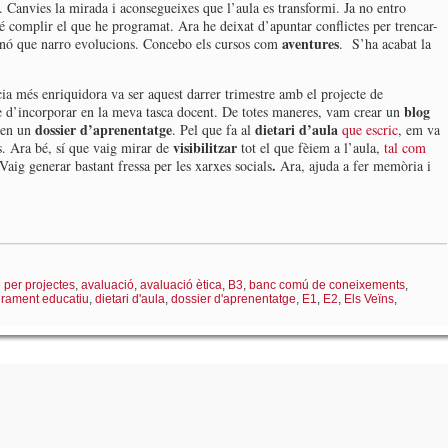
 Canvies la mirada i aconsegueixes que l’aula es transformi. Ja no entro
ré complir el que he programat. Ara he deixat d’apuntar conflictes per trencar-
aventures
sinó que narro evolucions. Concebo els cursos com
. S’ha acabat la
cia més enriquidora va ser aquest darrer trimestre amb el projecte de
blog
he d’incorporar en la meva tasca docent. De totes maneres, vam crear un
dossier d’aprenentatge
dietari d’aula
 en un
. Pel que fa al
que escric
, em va
visibilitzar
ps. Ara bé, sí que vaig mirar de
tot el que fèiem a l’aula,
tal com
.
aig generar bastant fressa per les xarxes socials
Ara, ajuda a fer memòria i
 per projectes
,
avaluació
,
avaluació ètica
,
B3
,
banc comú de coneixements
,
rament educatiu
,
dietari d'aula
,
dossier d'aprenentatge
,
E1
,
E2
,
Els Veïns
,