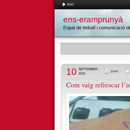
Inici
ens-eramprunyà
Espai de treball i comunicació
10
SEPTEMBER
jsans
2015
Com vaig refrescar l’a