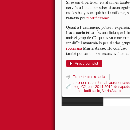
Si jo em diverteixo, els alumnes també.
nerviós a l’aula per saber si aconsegui
me les banyes en què he de millorar, 
reflexió
per
mortificar-me
.
l’avaluació
Quant a
, potser l’experièn
avaluació ètica
l’
. És una línia que l’
amb el grup de C2 que es va convertir
ser difícil mantenir-lo per als dos gru
María Acaso.
recomana
Ho confesso. V
també pot ser un bon recurs avaluatiu.
Article complet
Experiències a l'aula
aprenentatge informal
,
aprenentatge
blog
,
C2
,
curs 2014-2015
,
desapode
humor
,
ludificació
,
María Acaso