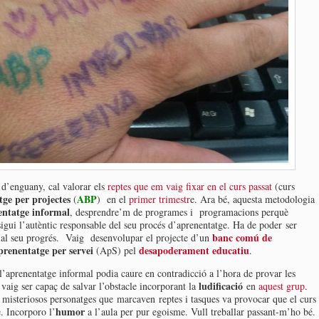
s d’enguany, cal valorar els
reptes que em vaig fixar en el curs passat
(curs
ge per projectes
ABP
(
) en el
primer trimestr
e. Ara bé, aquesta metodologia
entatge informal
, desprendre’m de programes i programacions perquè
sigui l’autèntic responsable del seu procés d’aprenentatge. Ha de poder ser
banc comú de
 al seu progrés. Vaig desenvolupar el projecte d’un
prenentatge per servei
desapoderament educatiu
(ApS) pel
.
’aprenentatge informal podia caure en contradicció a l’hora de provar les
ludificació
aig ser capaç de salvar l’obstacle incorporant la
en
aquest grup
.
misteriosos personatges que marcaven reptes i tasques va provocar que el curs
humor
e. Incorporo l’
a l’aula per pur egoisme. Vull treballar passant-m’ho bé.