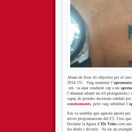
Abans de fixar els objectius per el cur
aprenentat
2014-15). Vaig mantenir l’
apren
em va anar conduint cap a un
l’alumnat adopti un rol protagonista i 
capaç de prendre decisions cabdals per
coneixements
a
, però vaig substituir l’
Em va semblar que aquesta aposta per l
noves programacions del C2. Crec que v
Els Veïns
Inventar la figura d’
com uns 
fos distès i divertit. Va ser un exempl