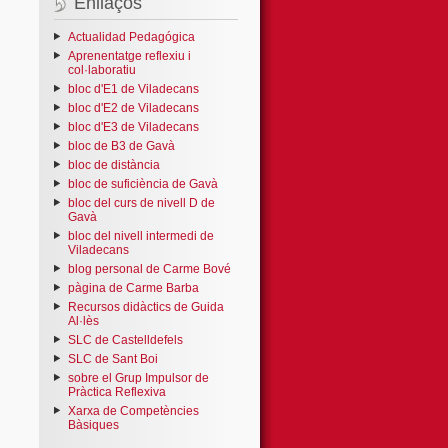
Enllaços
Actualidad Pedagógica
Aprenentatge reflexiu i
col·laboratiu
bloc d'E1 de Viladecans
bloc d'E2 de Viladecans
bloc d'E3 de Viladecans
bloc de B3 de Gavà
bloc de distància
bloc de suficiència de Gavà
bloc del curs de nivell D de
Gavà
bloc del nivell intermedi de
Viladecans
blog personal de Carme Bové
pàgina de Carme Barba
Recursos didàctics de Guida
Al·lès
SLC de Castelldefels
SLC de Sant Boi
sobre el Grup Impulsor de
Pràctica Reflexiva
Xarxa de Competències
Bàsiques