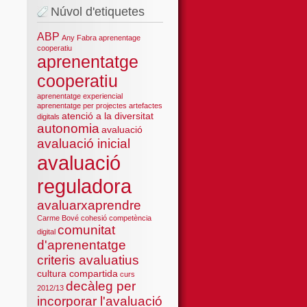
Núvol d'etiquetes
ABP
Any Fabra
aprenentage
cooperatiu
aprenentatge
cooperatiu
aprenentatge experiencial
aprenentatge per projectes
artefactes
atenció a la diversitat
digitals
autonomia
avaluació
avaluació inicial
avaluació
reguladora
avaluarxaprendre
Carme Bové
cohesió
competència
comunitat
digital
d'aprenentatge
criteris avaluatius
cultura compartida
curs
decàleg per
2012/13
incorporar l'avaluació