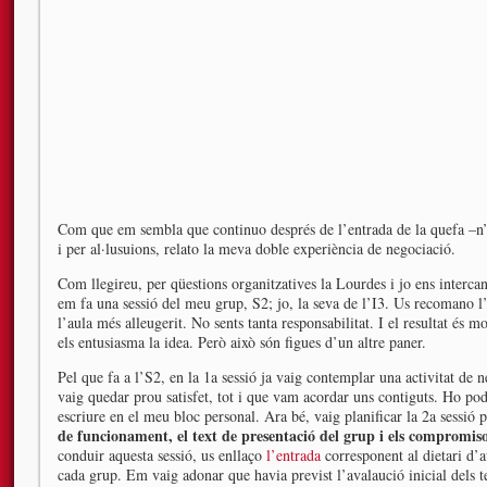
Com que em sembla que continuo després de l’entrada de la quefa –n’
i per al·lusuions, relato la meva doble experiència de negociació.
Com llegireu, per qüestions organitzatives la Lourdes i jo ens intercan
em fa una sessió del meu grup, S2; jo, la seva de l’I3. Us recomano l’
l’aula més alleugerit. No sents tanta responsabilitat. I el resultat és m
els entusiasma la idea. Però això són figues d’un altre paner.
Pel que fa a l’S2, en la 1a sessió ja vaig contemplar una activitat de 
vaig quedar prou satisfet, tot i que vam acordar uns contiguts. Ho pod
escriure en el meu bloc personal. Ara bé, vaig planificar la 2a sessió
de funcionament, el text de presentació del grup i els compromi
conduir aquesta sessió, us enllaço
l’entrada
corresponent al dietari d’a
cada grup. Em vaig adonar que havia previst l’avalaució inicial dels t