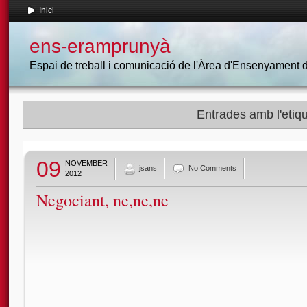
Inici
ens-eramprunyà
Espai de treball i comunicació de l'Àrea d'Ensenyament
Entrades amb l'etiq
09
NOVEMBER
jsans
No Comments
2012
Negociant, ne,ne,ne