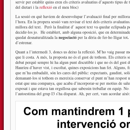
servir per establir quins eren els criteris avaluatius d’aquests tipus de 
del dietari i la
reflexió
en el meu bloc)
La sessió en què havíem de desenvolupar l’avaluació final per millorar
l’hora. En la propera sessió vam revisar el text dels criteris avaluatiu
millora del text. Però la finalitat d’ aquest text va quedar eclipsada 
decidir-los jo. He establert, amb alguna oposició, que en determinades
negociació
quedat desnaturalitzada la
per la dèria de fer-ho lligar tot
d’estrenar.
Quant a l’intermedi 3, doncs us deixo la reflexió. M’ho vaig passar mo
que li costa. A més, la proposta no és el gust de tothom. Els criteris 
debat perquè sempre hi ha algun punt discutible i que no és del gust d
Hauríeu d’haver vist, i escoltat, quines exposicions han fet. Alguns, fi
que m’ha embadalit, són les cares del públic: expectants, gaudint, soli
demanant-los si tothom es mereixia conservar el punt m’han respost 
estat que una companya, que acaba d’incorporar-se per motius de salut
exposat i que estava tan orgullosa que sabessin treballar en equip. No 
l’autoestima del grup I3 s’ha disparat. Ah, per cert, vam acordar això: