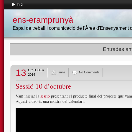
Inici
ens-eramprunyà
Espai de treball i comunicació de l'Àrea d'Ensenyament
Entrades amb
13
OCTOBER
jsans
No Comments
2014
Sessió 10 d’octubre
Vam iniciar la
sessió
presentant el producte final del projecte que vam 
Aquest vídeo és una mostra del calendari.