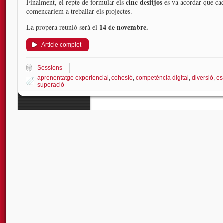
cinc desitjos
Finalment, el repte de formular els
es va acordar que cad
comencaríem a treballar els projectes.
14 de novembre.
La propera reunió serà el
Article complet
Sessions
aprenentatge experiencial
,
cohesió
,
competència digital
,
diversió
,
es
superació