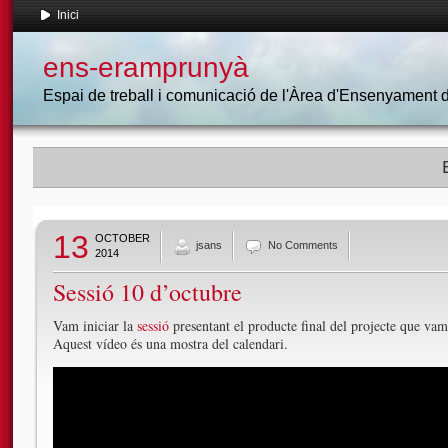
Inici
ens-eramprunyà
Espai de treball i comunicació de l'Àrea d'Ensenyament
13
OCTOBER
jsans
No Comments
2014
Sessió 10 d’octubre
Vam iniciar la
sessió
presentant el producte final del projecte que vam 
Aquest vídeo és una mostra del calendari.