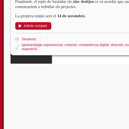
cinc desitjos
Finalment, el repte de formular els
es va acordar que cad
comencaríem a treballar els projectes.
14 de novembre.
La propera reunió serà el
Article complet
Sessions
aprenentatge experiencial
,
cohesió
,
competència digital
,
diversió
,
es
superació