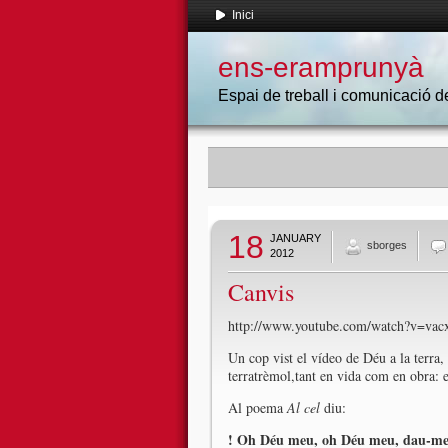
Inici
ens-eramprunyà
Espai de treball i comunicació
18
JANUARY
sborges
2012
Canvis
http://www.youtube.com/watch?v=va
Un cop vist el vídeo de Déu a la terra, 
terratrèmol,tant en vida com en obra: 
Al poema
Al cel
diu:
! Oh Déu meu, oh Déu meu, dau-me 