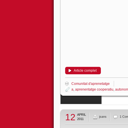
Article complet
Comunitat d'aprenetatge
a
,
aprenentatge cooperatiu
,
autono
12
APRIL
jsans
1 Co
2011