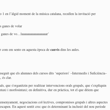
o 1 en l’àlgid moment de la música catalana, recullen la invitació per
s ganes de volar
s ganes de vo…laaaaaaaaaaaaaaaaar’
canvis
or com em sento en aquesta època de
dins les aules.
nseguit que els alumnes dels cursos dits ‘superiors’ –Intermedis i Suficiència–
 és clar.
ls, que s’organitzin per realitzar intervencions orals grupals, que s’expliquin
ntaxi i morfosintaxi; en definitiva, dur en pràctica, tot el que dèiem que
’ensenyament, negociacions col·lectives, compromisos grupals i altres aspectes
escapen. En aquest sentit crec que és determinant la inclusió del nou període