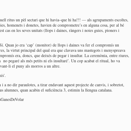
ll ritus un pèl sectari que hi havia–que hi ha!!! — als agrupaments escoltes,
 noies, homenets i donetes, havien de comprometre’s en alguna cosa, per al bé
est cas en les seves unitats (llops i daines, ràngers i noies guies, pioners i
í. Quan jo era ‘cap’ (monitor) de llops i daines va fer el compromís un
res, la virtut principal del qual era que clavava uns mastegots i menyspreava
ompromís era, doncs, que deixés de pegar i insultar. La ceremònia, entre riures,
a no pegaré als més petits ni els insultaré’. Un cop acabat el ritual, ho va
lavant-li el puny als morros a un altre.
ís’.
a no dir paraulotes, a tirar endavant aquest projecte de canvis, i sobretot,
us alumnes, quan acabin el suficiència 3, estimin la llengua catalana.
GanesDeVolar