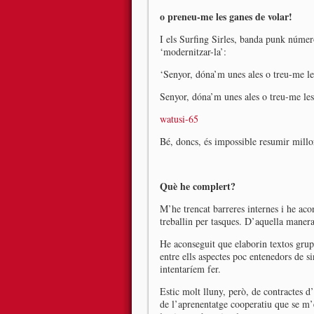
o preneu-me les ganes de volar!
I els Surfing Sirles, banda punk númer
‘modernitzar-la’:
‘Senyor, dóna’m unes ales o treu-me le
Senyor, dóna’m unes ales o treu-me le
watusi-65
Bé, doncs, és impossible resumir mill
Què he complert?
M’he trencat barreres internes i he aco
treballin per tasques. D’aquella manera,
He aconseguit que elaborin textos grupa
entre ells aspectes poc entenedors de si
intentaríem fer.
Estic molt lluny, però, de contractes d
de l’aprenentatge cooperatiu que se m’