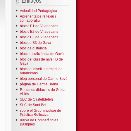
Enllaços
Actualidad Pedagógica
Aprenentatge reflexiu i
col·laboratiu
bloc d'E1 de Viladecans
bloc d'E2 de Viladecans
bloc d'E3 de Viladecans
bloc de B3 de Gavà
bloc de distància
bloc de suficiència de Gavà
bloc del curs de nivell D de
Gavà
bloc del nivell intermedi de
Viladecans
blog personal de Carme Bové
pàgina de Carme Barba
Recursos didàctics de Guida
Al·lès
SLC de Castelldefels
SLC de Sant Boi
sobre el Grup Impulsor de
Pràctica Reflexiva
Xarxa de Competències
Bàsiques