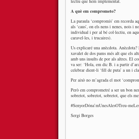
lectiu que hem implementat.
A què em comprometo?
La paraula ‘compromís’ em recorda aque
als ‘caus’, on els nens i nenes, nois i
individual i per al bé col·lectiu, en aqu
caravel·les, i trucaires).
Us explicaré una anècdota. Anècdota? S
xavalet de dos pams més alt que els alt
amb uns insults de por als altres. El c
va ser: ‘Hola, em dic B. i a partir d’ar
celebrar dient-li ‘fill de puta’ a un i c
Per això no m’agrada el mot ‘comprom
Però em comprometré a ser un bon nen i 
sobretot, sobretot, sobretot, que els me
#SenyorDóna’mUnesAlesOTreu-meLes
Sergi Borges