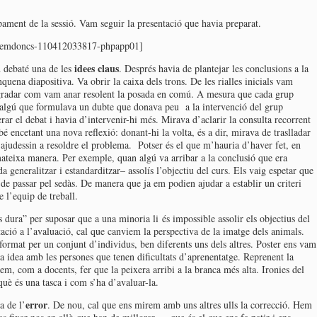
ament de la sessió. Vam seguir la presentació que havia preparat.
osemdoncs-110412033817-phpapp01]
idees claus
 debaté una de les
. Després havia de plantejar les conclusions a la
nquena diapositiva. Va obrir la caixa dels trons. De les rialles inicials vam
agradar com vam anar resolent la posada en comú. A mesura que cada grup
a algú que formulava un dubte que donava peu a la intervenció del grup
r el debat i havia d’intervenir-hi més. Mirava d’aclarir la consulta recorrent
é encetant una nova reflexió: donant-hi la volta, és a dir, mirava de traslladar
’ajudessin a resoldre el problema. Potser és el que m’hauria d’haver fet, en
mateixa manera. Per exemple, quan algú va arribar a la conclusió que era
 generalitzar i estandarditzar– assolís l’objectiu del curs. Els vaig espetar que
de passar pel sedàs. De manera que ja em podien ajudar a establir un criteri
l’equip de treball.
s dura” per suposar que a una minoria li és impossible assolir els objectius del
ció a l’avaluació, cal que canviem la perspectiva de la imatge dels animals.
format per un conjunt d’individus, ben diferents uns dels altres. Poster ens vam
ta idea amb les persones que tenen dificultats d’aprenentatge. Reprenent la
, com a docents, fer que la peixera arribi a la branca més alta. Ironies del
què és una tasca i com s’ha d’avaluar-la.
error
a de l’
. De nou, cal que ens mirem amb uns altres ulls la correcció. Hem