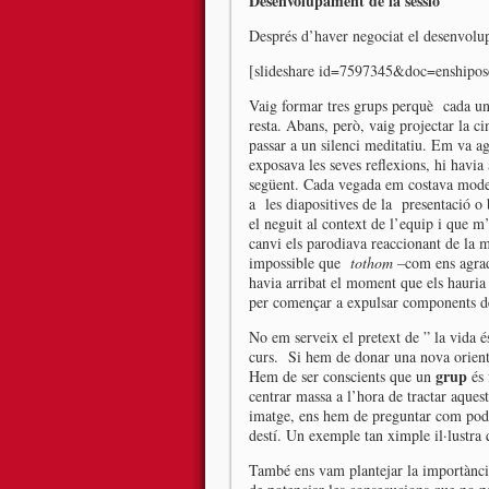
Desenvolupament de la sessió
Després d’haver negociat el desenvolup
[slideshare id=7597345&doc=enship
Vaig formar tres grups perquè cada un
resta. Abans, però, vaig projectar la ci
passar a un silenci meditatiu. Em va 
exposava les seves reflexions, hi havi
següent. Cada vegada em costava modera
a les diapositives de la presentació o b
el neguit al context de l’equip i que m
canvi els parodiava reaccionant de la 
impossible que
tothom
–com ens agrada
havia arribat el moment que els hauria 
per començar a expulsar components de 
No em serveix el pretext de ” la vida é
curs. Si hem de donar una nova orienta
grup
Hem de ser conscients que un
és 
centrar massa a l’hora de tractar aques
imatge, ens hem de preguntar com podem
destí. Un exemple tan ximple il·lustra 
També ens vam plantejar la importànci