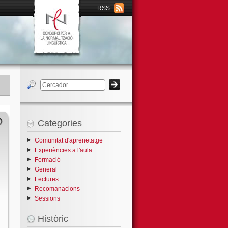
RSS
Categories
Comunitat d'aprenetatge
Experiències a l'aula
Formació
General
Lectures
Recomanacions
Sessions
Històric