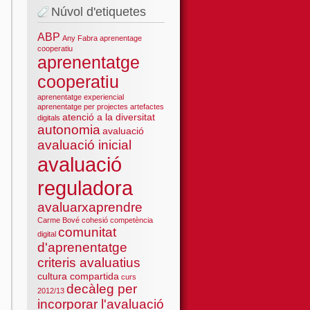
Núvol d'etiquetes
ABP
Any Fabra
aprenentage
cooperatiu
aprenentatge
cooperatiu
aprenentatge experiencial
aprenentatge per projectes
artefactes
atenció a la diversitat
digitals
autonomia
avaluació
avaluació inicial
avaluació
reguladora
avaluarxaprendre
Carme Bové
cohesió
competència
comunitat
digital
d'aprenentatge
criteris avaluatius
cultura compartida
curs
decàleg per
2012/13
incorporar l'avaluació