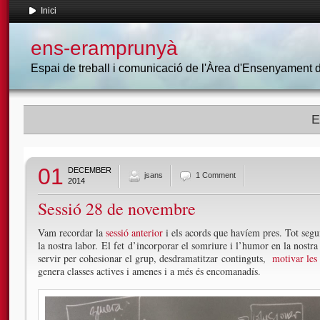
Inici
ens-eramprunyà
Espai de treball i comunicació de l'Àrea d'Ensenyament
E
01
DECEMBER
jsans
1 Comment
2014
Sessió 28 de novembre
Vam recordar la
sessió anterior
i els acords que havíem pres. Tot seg
la nostra labor. El fet d’incorporar el somriure i l’humor en la nos
servir per cohesionar el grup, desdramatitzar continguts,
motivar les
genera classes actives i amenes i a més és encomanadís.