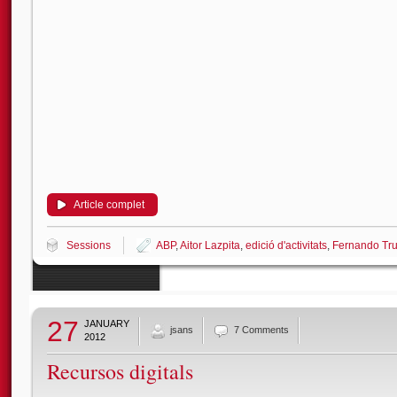
Article complet
Sessions
ABP
,
Aitor Lazpita
,
edició d'activitats
,
Fernando Truj
27
JANUARY
jsans
7 Comments
2012
Recursos digitals