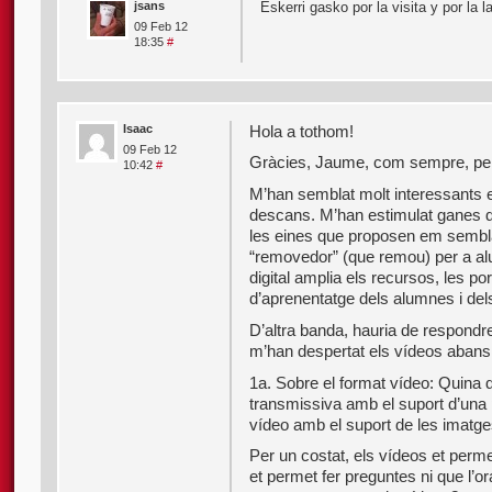
jsans
Eskerri gasko por la visita y por la la
09 Feb 12
18:35
#
Isaac
Hola a tothom!
09 Feb 12
Gràcies, Jaume, com sempre, per 
10:42
#
M’han semblat molt interessants 
descans. M’han estimulat ganes d
les eines que proposen em sembla 
“removedor” (que remou) per a al
digital amplia els recursos, les por
d’aprenentatge dels alumnes i del
D’altra banda, hauria de respond
m’han despertat els vídeos abans d
1a. Sobre el format vídeo: Quina d
transmissiva amb el suport d’una 
vídeo amb el suport de les imatg
Per un costat, els vídeos et permet
et permet fer preguntes ni que l’o