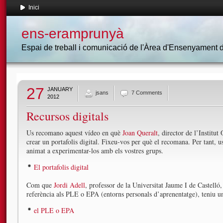
Inici
ens-eramprunyà
Espai de treball i comunicació de l'Àrea d'Ensenyament
27
JANUARY
jsans
7 Comments
2012
Recursos digitals
Us recomano aquest vídeo en què
Joan Queralt
, director de l’Institu
crear un portafolis digital. Fixeu-vos per què el recomana. Per tant, u
animat a experimentar-los amb els vostres grups.
El portafolis digital
Com que
Jordi Adell
, professor de la Universitat Jaume I de Castelló, 
referència als PLE o EPA (entorns personals d’aprenentatge), teniu un
el PLE o EPA