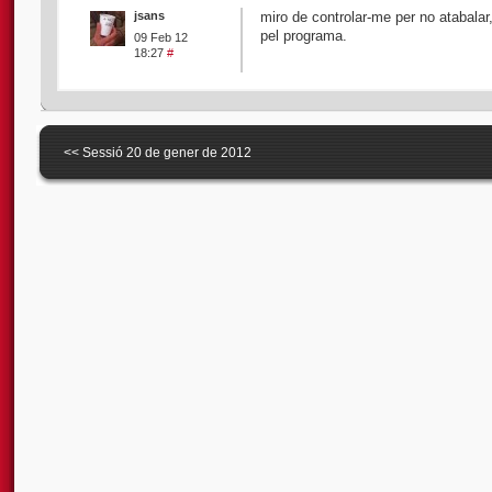
jsans
miro de controlar-me per no atabalar
pel programa.
09 Feb 12
18:27
#
<<
Sessió 20 de gener de 2012