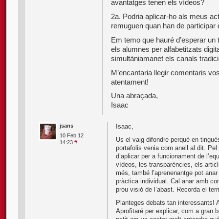
avantatges tenen els vídeos?
2a. Podria aplicar-ho als meus a
remuguen quan han de participar de
Em temo que hauré d’esperar un 
els alumnes per alfabetitzats digi
simultàniamanet els canals tradic
M’encantaria llegir comentaris vost
atentament!
Una abraçada,
Isaac
jsans
Isaac,
10 Feb 12
Us el vaig difondre perquè en tingu
14:23
#
portafolis venia com anell al dit. Pe
d’aplicar per a funcionament de l’equ
vídeos, les transparències, els artic
més, també l’aprenenantge pot anar a
pràctica individual. Cal anar amb c
prou visió de l’abast. Recorda el ter
Planteges debats tan interessants! Al
Aprofitaré per explicar, com a gran 