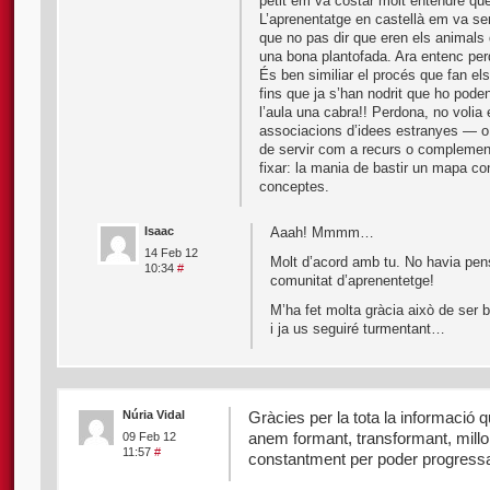
petit em va costar molt entendre qu
L’aprenentatge en castellà em va ser
que no pas dir que eren els animals
una bona plantofada. Ara entenc per
És ben similiar el procés que fan els
fins que ja s’han nodrit que ho pode
l’aula una cabra!! Perdona, no volia 
associacions d’idees estranyes — o 
de servir com a recurs o complement
fixar: la mania de bastir un mapa co
conceptes.
Isaac
Aaah! Mmmm…
14 Feb 12
Molt d’acord amb tu. No havia pens
10:34
#
comunitat d’aprenentetge!
M’ha fet molta gràcia això de ser b
i ja us seguiré turmentant…
Núria Vidal
Gràcies per la tota la informació 
anem formant, transformant, mill
09 Feb 12
11:57
#
constantment per poder progressar.