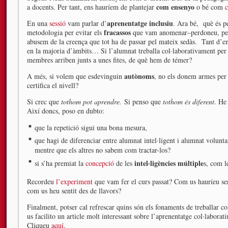
com ensenyo
a docents. Per tant, ens hauríem de plantejar
o bé com
c
aprenentatge inclusiu
En una
sessió
vam parlar d’
. Ara bé, què és p
fracassos
metodologia per evitar els
que vam anomenar–perdoneu, però 
abusem de la creença que tot ha de passar pel mateix sedàs. Tant d’en
en la majoria d’àmbits… Si l’alumnat treballa col·laborativament per ap
membres arriben junts a unes fites, de què hem de témer?
autònoms
A més, si volem que esdevinguin
, no els donem armes per 
certifica el nivell?
Si crec que
tothom pot aprendre.
Si penso que
tothom és diferent
. He
Així doncs, poso en dubto:
que la repetició sigui una bona mesura,
que hagi de diferenciar entre alumnat intel·ligent i alumnat volunta
mentre que els altres no sabem com tractar-los?
intel·ligències múltiple
si s’ha premiat la
concepció
de les
s, com l
Recordeu
l’experiment
que vam fer el curs passat? Com us hauríeu senti
com us heu sentit des de llavors?
Finalment, potser cal refrescar quins són els fonaments de treballar 
us facilito un article molt interessant sobre l’aprenentatge col·laborat
Cliqueu
aquí
.