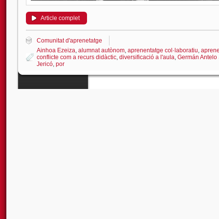
Article complet
Comunitat d'aprenetatge
Ainhoa Ezeiza
,
alumnat autònom
,
aprenentatge col·laboratiu
,
aprene
conflicte com a recurs didàctic
,
diversificació a l'aula
,
Germán Antelo 
Jericó
,
por