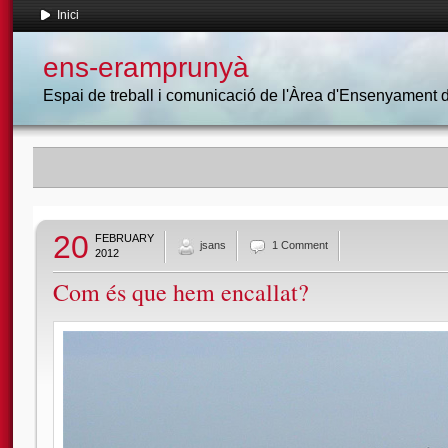
Inici
ens-eramprunyà
Espai de treball i comunicació de l'Àrea d'Ensenyament
20
FEBRUARY
jsans
1 Comment
2012
Com és que hem encallat?