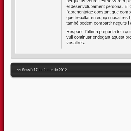
perquè us veuré i esmorzarem pleg
el desenvolupament personal. El 
l’aprenentatge constant que compo
que treballar en equip i nosaltre
també podem compartir neguits i
Responc l’última pregunta tot i qu
vull continuar endegant aquest pr
vosaltres.
<<
Sessió 17 de febrer de 2012