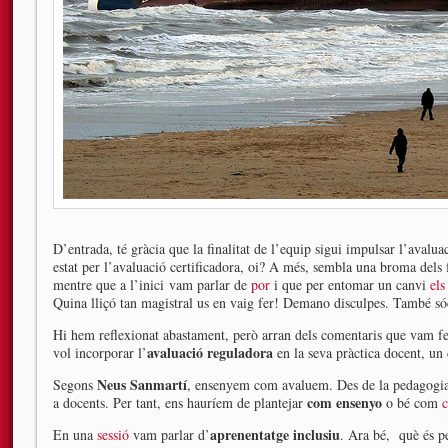
D’entrada, té gràcia que la finalitat de l’equip sigui impulsar l’avalu
estat per l’avaluació certificadora, oi? A més, sembla una broma dels 
mentre que a l’inici vam parlar de
por
i que per entomar un canvi
els
Quina lliçó tan magistral us en vaig fer! Demano disculpes. També s
Hi hem reflexionat abastament, però arran dels comentaris que vam fer
avaluació reguladora
vol incorporar l’
en la seva pràctica docent, un
Neus Sanmartí
Segons
, ensenyem com avaluem. Des de la pedagogi
com ensenyo
a docents. Per tant, ens hauríem de plantejar
o bé com
c
aprenentatge inclusiu
En una
sessió
vam parlar d’
. Ara bé, què és p