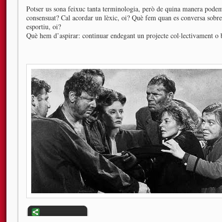
Potser us sona feixuc tanta terminologia, però de quina manera pode
consensuat? Cal acordar un lèxic, oi? Què fem quan es conversa sobre 
esportiu, oi?
Què hem d’aspirar: continuar endegant un projecte col·lectivament o b