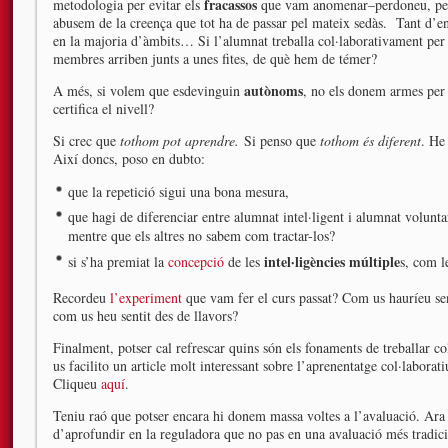
fracassos
metodologia per evitar els
que vam anomenar–perdoneu, però 
abusem de la creença que tot ha de passar pel mateix sedàs. Tant d’en
en la majoria d’àmbits… Si l’alumnat treballa col·laborativament per ap
membres arriben junts a unes fites, de què hem de témer?
autònoms
A més, si volem que esdevinguin
, no els donem armes per 
certifica el nivell?
Si crec que
tothom pot aprendre.
Si penso que
tothom és diferent
. He
Així doncs, poso en dubto:
que la repetició sigui una bona mesura,
que hagi de diferenciar entre alumnat intel·ligent i alumnat volunta
mentre que els altres no sabem com tractar-los?
intel·ligències múltiple
si s’ha premiat la
concepció
de les
s, com l
Recordeu
l’experiment
que vam fer el curs passat? Com us hauríeu senti
com us heu sentit des de llavors?
Finalment, potser cal refrescar quins són els fonaments de treballar 
us facilito un article molt interessant sobre l’aprenentatge col·laborat
Cliqueu
aquí
.
Teniu raó que potser encara hi donem massa voltes a l’avaluació. Ara 
d’aprofundir en la reguladora que no pas en una avaluació més tradic