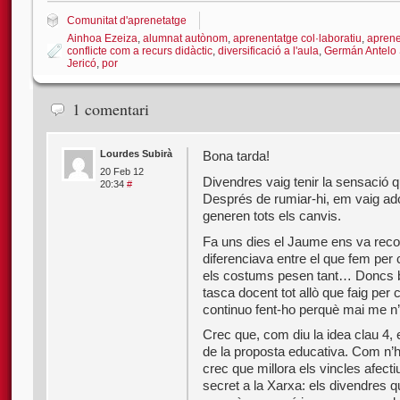
Comunitat d'aprenetatge
Ainhoa Ezeiza
,
alumnat autònom
,
aprenentatge col·laboratiu
,
aprene
conflicte com a recurs didàctic
,
diversificació a l'aula
,
Germán Antelo 
Jericó
,
por
1 comentari
Lourdes Subirà
Bona tarda!
20 Feb 12
Divendres vaig tenir la sensació 
20:34
#
Després de rumiar-hi, em vaig ad
generen tots els canvis.
Fa uns dies el Jaume ens va rec
diferenciava entre el que fem per 
els costums pesen tant… Doncs bé,
tasca docent tot allò que faig per
continuo fent-ho perquè mai me n’ha
Crec que, com diu la idea clau 4, e
de la proposta educativa. Com n’
crec que millora els vincles afect
secret a la Xarxa: els divendres 