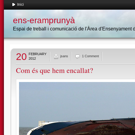
Inici
ens-eramprunyà
Espai de treball i comunicació de l'Àrea d'Ensenyament
20
FEBRUARY
jsans
1 Comment
2012
Com és que hem encallat?