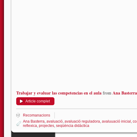
Trabajar y evaluar las competencias en el aula
Ana Basterra
from
Article complet
Recomanacions
Ana Basterra
,
avaluació
,
avaluació reguladora
,
avaluuació inicial
,
co
reflexica
,
projectes
,
seqüència didàctica