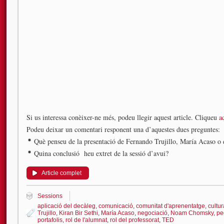
Si us interessa conèixer-ne més, podeu llegir aquest article. Cliqueu
a
Podeu deixar un comentari responent una d’aquestes dues preguntes:
Què penseu de la presentació de Fernando Trujillo, María Acaso o 
Quina conclusió heu extret de la sessió d’avui?
Article complet
Sessions
aplicació del decàleg
,
comunicació
,
comunitat d'aprenentatge
,
cultu
Trujillo
,
Kiran Bir Sethi
,
María Acaso
,
negociació
,
Noam Chomsky
,
pe
portafolis
,
rol de l'alumnat
,
rol del professorat
,
TED