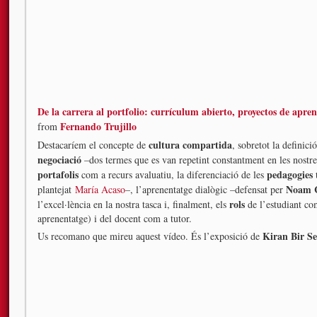
De la carrera al portfolio: currículum abierto, proyectos de apren
Fernando Trujillo
from
cultura compartida
Destacaríem el concepte de
, sobretot la definic
negociació
–dos termes que es van repetint constantment en les nostres 
portafolis
pedagogies 
com a recurs avaluatiu, la diferenciació de les
Noam 
plantejat
María Acaso
–, l’aprenentatge dialògic –defensat per
rols
l’excel·lència en la nostra tasca i, finalment, els
de l’estudiant co
aprenentatge) i del docent com a tutor.
Kiran Bir S
Us recomano que mireu aquest vídeo. És l’exposició de