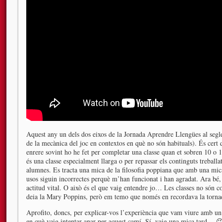
Aquest any un dels dos eixos de la Jornada Aprendre Llengües al segle 
de la mecànica del joc en contextos en què no són habituals). És cert
enrere sovint ho he fet per completar una classe quan et sobren 10 o 1
és una classe especialment llarga o per repassar els continguts treballa
alumnes. Es tracta una mica de la filosofia poppiana que amb una mica
usos siguin incorrectes perquè m’han funcionat i han agradat. Ara bé, l
actitud vital. O això és el que vaig entendre jo… Les classes no són co
deia la Mary Poppins, però em temo que només en recordava la torna
Aprofito, doncs, per explicar-vos l’experiència que vam viure amb u
en què vaig intentar anar per aquest camí. Sí, vaig una mica tard… 😉