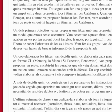
qui tenia fills en edat escolar i si treballaven per projectes, l’alumnat 
quins avantatges hi veia. Tot seguit van fer una pluja d’idees per tria
un empat entre dues propostes: jocs i itinerari per Catalunya. Quan 
l’empat, una alumna va proposar fusionar-los. Per tant, vam acordar qu
jocs de repàs en què hi hagués un itinerari per Catalunya.
Un dels primers objectius va ser preparar una fitxa amb una proposta 
un model que estava sense accentuar. Vam accentuar aquesta fitxa i ens
acaben en -es porten accent obert (anglès, francès, portuguès…) i per
l’hora de saber l’obertura de les es i les os. Vam fer els grups i van de
deures van haver de buscar informació de la proposta triada
Un cop elaborades les fitxes, van decidir quin joc elaboraria cada gru
en format CL (Memory, la Mona i Si l’encerto, l’endevino), van prepar
proposar un repte: encabir-hi les paraules que els vaig donar. Així don
un tret en comú: estaven relacionades amb la dièresi. Un cop encabides
volien elaborar als companys i els companys intentaven localitzar-hi le
A més de decidir quin joc confegirien i de preparar-ne les instruccion
joc cada vegada que apareixia un contingut nou: accents, dièresi, pr
necessitat de resoldre dubtes o qüestions que potser per programa no e
L’última setmana de classe vam dedicar-la a elaborar els jocs i a jugar
tot el material necessari (cartolines, fitxes, daus, retoladors, fotos, ti
embastat. Finalment, l’últim dia van jugar en els grups en què els hav