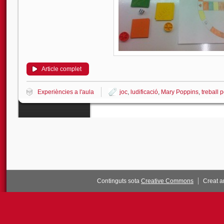
Article complet
Experiències a l'aula
joc
,
ludificació
,
Mary Poppins
,
treball 
Continguts sota
Creative Commons
Creat 