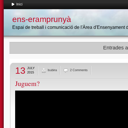
Inici
ens-eramprunyà
Espai de treball i comunicació de l'Àrea d'Ensenyament
Entrades am
13
JULY
lsubira
2 Comments
2015
Juguem?