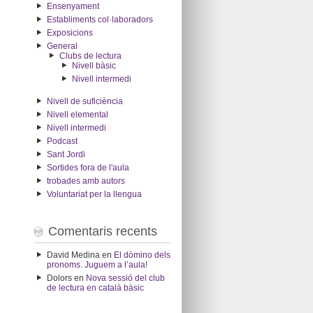
Ensenyament
Establiments col·laboradors
Exposicions
General
Clubs de lectura
Nivell bàsic
Nivell intermedi
Nivell de suficiència
Nivell elemental
Nivell intermedi
Podcast
Sant Jordi
Sortides fora de l'aula
trobades amb autors
Voluntariat per la llengua
Comentaris recents
David Medina
en
El dòmino dels
pronoms. Juguem a l’aula!
Dolors
en
Nova sessió del club
de lectura en català bàsic