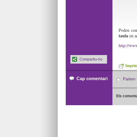
Podeu con
taula
en aq
http://www
Compartiu-ho
Imprime
Cap comentari
Parlem 
Els comenta