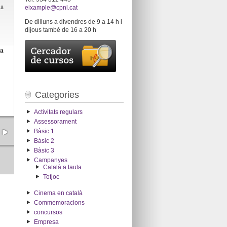
a
eixample@cpnl.cat
De dilluns a divendres de 9 a 14 h i
dijous també de 16 a 20 h
a
Categories
Activitats regulars
Assessorament
Bàsic 1
Bàsic 2
Bàsic 3
Campanyes
Català a taula
Totjoc
Cinema en català
Commemoracions
concursos
Empresa