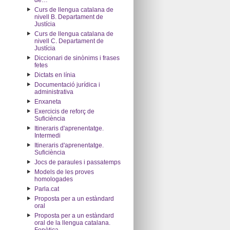
de…"
Curs de llengua catalana de
nivell B. Departament de
Justícia
Curs de llengua catalana de
nivell C. Departament de
Justícia
Diccionari de sinònims i frases
fetes
Dictats en línia
Documentació jurídica i
administrativa
Enxaneta
Exercicis de reforç de
Suficiència
Itineraris d'aprenentatge.
Intermedi
Itineraris d'aprenentatge.
Suficiència
Jocs de paraules i passatemps
Models de les proves
homologades
Parla.cat
Proposta per a un estàndard
oral
Proposta per a un estàndard
oral de la llengua catalana.