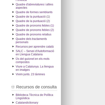
Fonètica
Quadre d'abreviatures i altres
aspectes
Quadre de formes semblants
Quadre de la puntuació (1)
Quadre de la puntuació (2)
Quadre de pronoms febles (1)
Quadre de pronoms febles (2)
Quadre de pronoms relatius
Quadre dels tractaments
personals
Recursos per aprendre català
SALC – Servei d'Autoformació
en Llengua Catalana
Ús del guionet en els mots
compostos
Viure a Catalunya. La llengua
en imatges
Vivim junts. 23 làmines
Recursos de consulta
Biblioteca Tècnica de Política
Lingüística
Catalandictionary