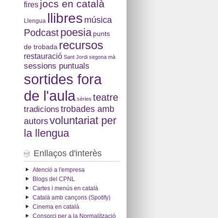
jocs en català
fires
llibres
música
Llengua
poesia
Podcast
punts
recursos
de trobada
restauració
Sant Jordi
segona mà
sessions puntuals
sortides fora
de l'aula
teatre
sèries
tradicions
trobades amb
voluntariat per
autors
la llengua
Enllaços d'interès
Atenció a l'empresa
Blogs del CPNL
Cartes i menús en català
Català amb cançons (Spotify)
Cinema en català
Consorci per a la Normalització