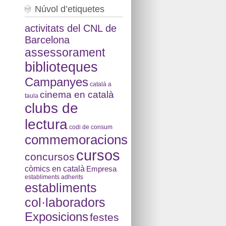
Núvol d’etiquetes
activitats del CNL de
Barcelona
assessorament
biblioteques
Campanyes
català a
cinema en català
taula
clubs de
lectura
codi de consum
commemoracions
cursos
concursos
còmics en català
Empresa
establiments adherits
establiments
col·laboradors
Exposicions
festes