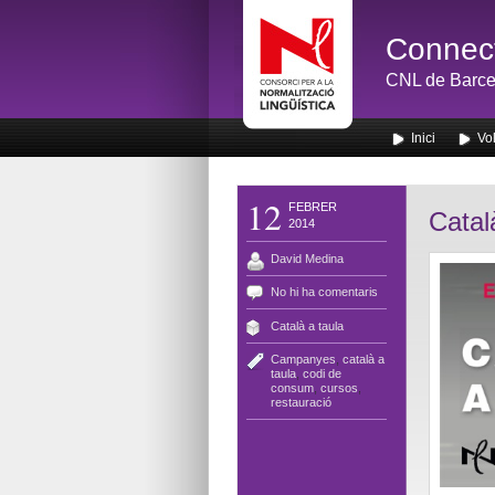
Connect
CNL de Barce
Inici
Vol
12
FEBRER
Catal
2014
David Medina
No hi ha comentaris
Català a taula
Campanyes
,
català a
taula
,
codi de
consum
,
cursos
,
restauració