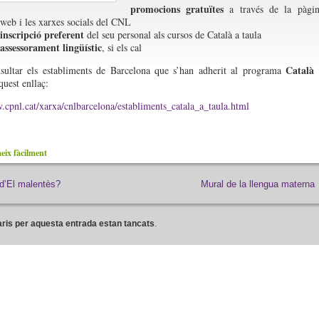
promocions gratuïtes
a través de la pàgin
web i les xarxes socials del CNL
inscripció preferent
del seu personal als cursos de Català a taula
assessorament lingüístic
, si els cal
Català 
sultar els establiments de Barcelona que s’han adherit al programa
uest enllaç:
.cpnl.cat/xarxa/cnlbarcelona/establiments_catala_a_taula.html
ix fàcilment
d’El malentès?
Mural de la llengua materna
ris per aquesta entrada estan tancats
.