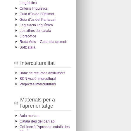
Lingüística
Criteris lingüístics
Guia d'ús de l'Optimot
Guia d'ús del Parla.cat
Legislació lingüística
Les xifres del català
Libreoffice
RodaMots – Cada dia un mot
Softcatalà
Interculturalitat
Banc de recursos antirumors
BCN Acció Intercultural
Projectes interculturals
Materials per a
l'aprenentatge
Aula mestra
Català des del panjabi
Col·lecció "Aprenem català des