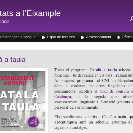
ats a l’Eixample
lona
untariat per la llengua
Espai de lectures
Assessorament
Pòdca
à a taula
Català a taula
Torna el programa
adreçat 
fomentar l’ús del català en els bars i restaurant
Amb aquest programa el CNL de Barcelon
dóna a conèixer els drets lingüístics de
consumidors, recollits al
Codi de consum d
Catalunya
, a la vegada que oferei
assessorament lingüístic i formació gratuïta 
personal dels establiments.
Els establiments adherits a Català a taula, q
s’identifiquen amb un adhesiu, gaudiran de
següents avantatges: