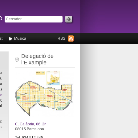
st
Música
RSS
Delegació de
l’Eixample
a
s.
a
ls
e
x
al
ue
C. Calàbria, 66, 2n
ls
08015 Barcelona
Tel. 934 512 445