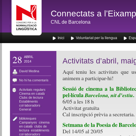
Connectats a l’Eixamp
CNL de Barcelona
Inici
Voluntariat per la llengua
Espa
28
ABRIL
Activitats d’abril, mai
2014
Aquí teniu les activitats que u
David Medina
animem a participar-hi!
No hi ha comentaris
Sessió de cinema a la Bibliot
Activitats regulars
,
pel·lícula
.
Barcelona, nit d’estiu
Cinema en català
,
Clubs de lectura
,
6/05 a les 18 h
Establiments
col·laboradors
,
Activitat gratuïta
General
Cal inscripció prèvia a secretaria.
biblioteques
,
Campanyes
,
cinema
Setmana de la Poesia de Barcel
en català
,
clubs de
Del 14/05 al 20/05
lectura
,
establiments
col·laboradors
,