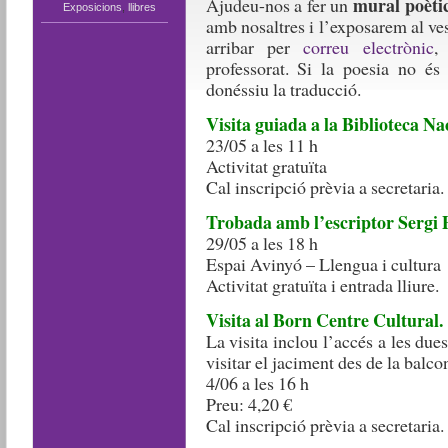
mural poèti
Ajudeu-nos a fer un
Exposicions
,
llibres
amb nosaltres i l’exposarem al ves
arribar per
correu electrònic
,
professorat. Si la poesia no és
donéssiu la traducció.
Visita guiada a la Biblioteca Na
23/05 a les 11 h
Activitat gratuïta
Cal inscripció prèvia a secretaria.
Trobada amb l’escriptor Sergi Pà
29/05 a les 18 h
Espai Avinyó – Llengua i cultura
Activitat gratuïta i entrada lliure.
Visita al Born Centre Cultural.
La visita inclou l’accés a les due
visitar el jaciment des de la balco
4/06 a les 16 h
Preu: 4,20 €
Cal inscripció prèvia a secretaria