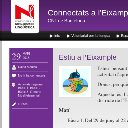
Connectats a l’Eixamp
CNL de Barcelona
Inici
Voluntariat per la llengua
Espa
29
MAIG
Estiu a l’Eixample
2015
Esteu pensant 
David Medina
activitat d’apr
No hi ha comentaris
Doncs, per què
Activitats regulars
,
Bàsic 1
,
Bàsic 2
,
Bàsic 3
,
General
,
Aquesta és l’o
Nivell elemental
districte de l’
cursos
Matí
Bàsic 1. Del 29 de juny al 22 