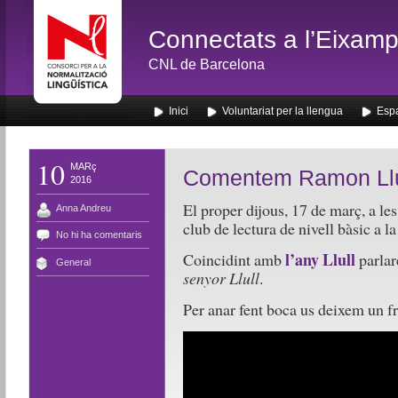
Connectats a l’Eixamp
CNL de Barcelona
Inici
Voluntariat per la llengua
Espa
10
MARç
Comentem Ramon Llull
2016
El proper dijous, 17 de març, a les
Anna Andreu
c
lub
de
lectura
de nivell bàsic a l
No hi ha comentaris
l’any Llull
Coincidint amb
parlar
General
senyor Llull
.
Per anar fent boca us deixem un fr