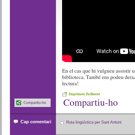
En el cas que hi vulgueu assistir 
biblioteca. També ens podeu deixa
lectura!
Imprimeix fàcilment
Compartiu-ho
Compartiu-ho
Cap comentari
Ruta lingüística per Sant Antoni