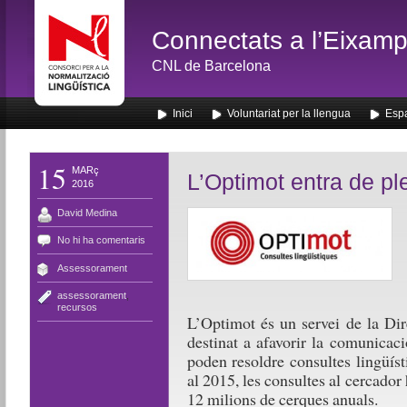
Connectats a l’Eixamp
CNL de Barcelona
Inici
Voluntariat per la llengua
Espa
15
MARç
L’Optimot entra de ple
2016
David Medina
No hi ha comentaris
Assessorament
assessorament
,
recursos
L’Optimot és un servei de la Dir
destinat a afavorir la comunicaci
poden resoldre consultes lingüí
al 2015, les consultes al cercador 
12 milions de cerques anuals.