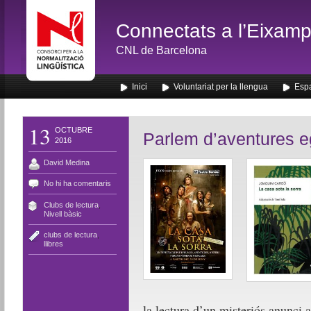
Connectats a l’Eixamp
CNL de Barcelona
Inici
Voluntariat per la llengua
Espa
13
OCTUBRE
Parlem d’aventures e
2016
David Medina
No hi ha comentaris
Clubs de lectura
,
Nivell bàsic
clubs de lectura
,
llibres
la lectura d’un misteriós anunci a