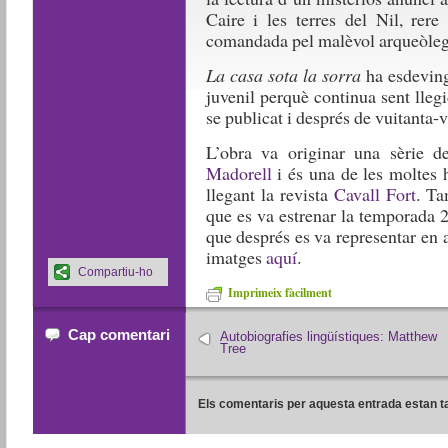
Caire i les terres del Nil, rere
comandada pel malèvol arqueòle
La casa sota la sorra
ha esdevingu
juvenil perquè continua sent lleg
se publicat i després de vuitanta-v
L’obra va originar una sèrie d
Madorell
i és una de les moltes 
llegant la revista
Cavall Fort
. Ta
que es va estrenar la temporada 
que després es va representar en 
imatges
aquí
.
Compartiu-ho
Imprimeix fàcilment
Cap comentari
Autobiografies lingüístiques: Matthew
Tree
Els comentaris per aquesta entrada estan t