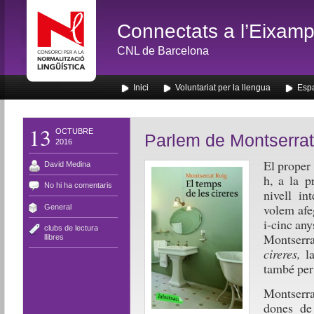
Connectats a l’Eixamp
CNL de Barcelona
Inici
Voluntariat per la llengua
Espa
13
OCTUBRE
Parlem de Montserrat
2016
El proper
David Medina
h, a la p
No hi ha comentaris
nivell in
volem afe
General
i-cinc any
clubs de lectura
,
Montserr
llibres
cireres,
la
també pe
Montserrat
dones de 