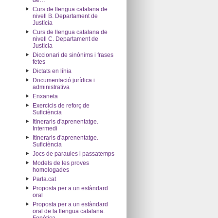
de…"
Curs de llengua catalana de
nivell B. Departament de
Justícia
Curs de llengua catalana de
nivell C. Departament de
Justícia
Diccionari de sinònims i frases
fetes
Dictats en línia
Documentació jurídica i
administrativa
Enxaneta
Exercicis de reforç de
Suficiència
Itineraris d'aprenentatge.
Intermedi
Itineraris d'aprenentatge.
Suficiència
Jocs de paraules i passatemps
Models de les proves
homologades
Parla.cat
Proposta per a un estàndard
oral
Proposta per a un estàndard
oral de la llengua catalana.