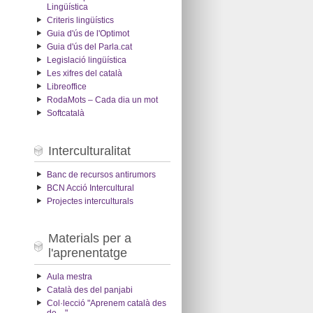
Lingüística
Criteris lingüístics
Guia d'ús de l'Optimot
Guia d'ús del Parla.cat
Legislació lingüística
Les xifres del català
Libreoffice
RodaMots – Cada dia un mot
Softcatalà
Interculturalitat
Banc de recursos antirumors
BCN Acció Intercultural
Projectes interculturals
Materials per a
l'aprenentatge
Aula mestra
Català des del panjabi
Col·lecció "Aprenem català des