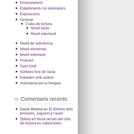
Ensenyament
Establiments col·laboradors
Exposicions
General
Clubs de lectura
Nivell bàsic
Nivell intermedi
Nivell de suficiència
Nivell elemental
Nivell intermedi
Podcast
Sant Jordi
Sortides fora de l'aula
trobades amb autors
Voluntariat per la llengua
Comentaris recents
David Medina
en
El dòmino dels
pronoms. Juguem a l’aula!
Dolors
en
Nova sessió del club
de lectura en català bàsic