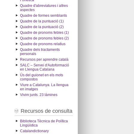
Fonètica
Quadre d'abreviatures i altres
aspectes
Quadre de formes semblants
Quadre de la puntuació (1)
Quadre de la puntuació (2)
Quadre de pronoms febles (1)
Quadre de pronoms febles (2)
Quadre de pronoms relatius
Quadre dels tractaments
personals
Recursos per aprendre català
SALC – Servei d'Autoformació
en Llengua Catalana
Ús del guionet en els mots
compostos
Viure a Catalunya. La llengua
en imatges
Vivim junts. 23 làmines
Recursos de consulta
Biblioteca Tècnica de Política
Lingüística
Catalandictionary