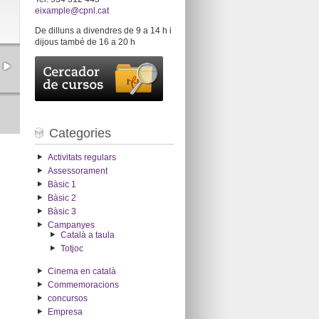
eixample@cpnl.cat
De dilluns a divendres de 9 a 14 h i
dijous també de 16 a 20 h
Categories
Activitats regulars
Assessorament
Bàsic 1
Bàsic 2
Bàsic 3
Campanyes
Català a taula
Totjoc
Cinema en català
Commemoracions
concursos
Empresa