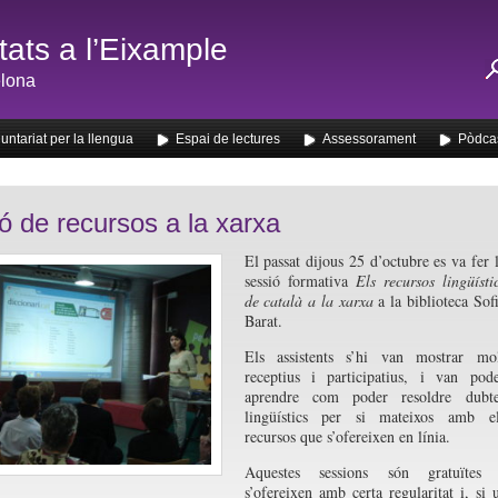
ats a l’Eixample
lona
untariat per la llengua
Espai de lectures
Assessorament
Pòdca
ó de recursos a la xarxa
El passat dijous 25 d’octubre es va fer 
sessió formativa
Els recursos lingüísti
de català a la xarxa
a la biblioteca Sof
Barat.
Els assistents s’hi van mostrar mol
receptius i participatius, i van pod
aprendre com poder resoldre dubte
lingüístics per si mateixos amb el
recursos que s’ofereixen en línia.
Aquestes sessions són gratuïtes 
s’ofereixen amb certa regularitat i, si 