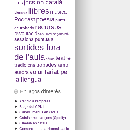
jocs en català
fires
llibres
música
Llengua
poesia
Podcast
punts
recursos
de trobada
restauració
Sant Jordi
segona mà
sessions puntuals
sortides fora
de l'aula
teatre
sèries
tradicions
trobades amb
voluntariat per
autors
la llengua
Enllaços d'interès
Atenció a l'empresa
Blogs del CPNL
Cartes i menús en català
Català amb cançons (Spotify)
Cinema en català
Consorci per a la Normalització