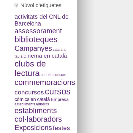
Núvol d’etiquetes
activitats del CNL de
Barcelona
assessorament
biblioteques
Campanyes
català a
cinema en català
taula
clubs de
lectura
codi de consum
commemoracions
cursos
concursos
còmics en català
Empresa
establiments adherits
establiments
col·laboradors
Exposicions
festes