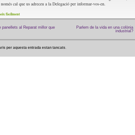
, només cal que us adreceu a la Delegació per informar-vos-en.
ix fàcilment
e panellets al Reparat millor que
Parlem de la vida en una colònia
industrial?
ris per aquesta entrada estan tancats
.