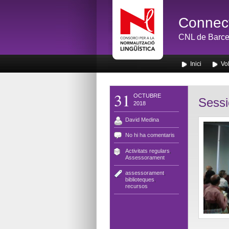
Connect
CNL de Barce
Inici
Vol
31
OCTUBRE
Sessi
2018
David Medina
No hi ha comentaris
Activitats regulars
,
Assessorament
assessorament
,
biblioteques
,
recursos