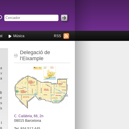
st
Música
RSS
Delegació de
l’Eixample
la
cs
ia
t
er
s
s
C. Calàbria, 66, 2n
08015 Barcelona
i
us
Tel. 934 512 445