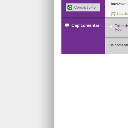
interessen
Compartiu-ho
Imprime
Cap comentari
Taller d
Nou
Els comenta