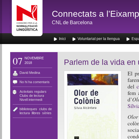
Connectats a l’Eixamp
CNL de Barcelona
Inici
Voluntariat per la llengua
Espa
07
NOVEMBRE
Parlem de la vida en 
2018
El p
David Medina
fare
No hi ha comentaris
del
c
fem 
Activitats regulars
,
Clubs de lectura
,
d’
Ol
Nivell intermedi
Sílvi
biblioteques
,
clubs de
lectura
,
llibres
,
sèries
Olor
colòn
soci
cond