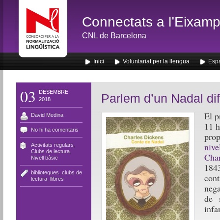
Connectats a l’Eixamp
CNL de Barcelona
Inici
Voluntariat per la llengua
Espa
03
DESEMBRE
Parlem d’un Nadal di
2018
El p
David Medina
11 h
No hi ha comentaris
pro
nive
Activitats regulars
,
Clubs de lectura
,
Cha
Nivell bàsic
184
biblioteques
,
clubs de
con
lectura
,
llibres
nega
de 
infan