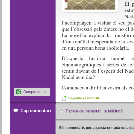
El p
esti
Nada
l’acompanyen a visitar el seu pa
que l’obsessió pels diners no el d
La novel·la explica la transfor
d’una anàlisi inesperada de la sev
en una persona bona i solidària.
D’aquesta història també s
cinematogràfiques i sèries de t
sentiu davant de l’esperit del Na
Nadal avui dia?
Comenceu a dir-hi la vostra als 
Compartiu-ho
Imprimeix fàcilment
Cap comentari
Parlem del benestar i la felicitat?
Els comentaris per aquesta entrada estan t