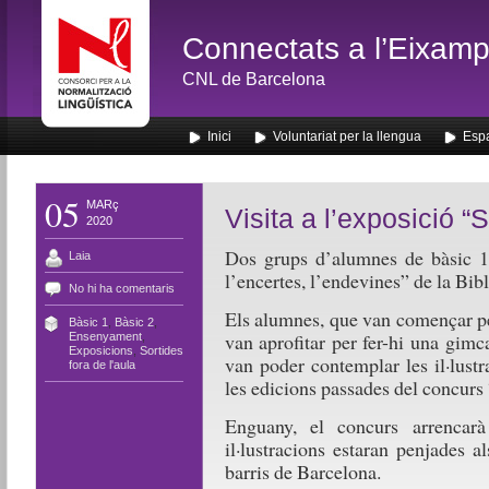
Connectats a l’Eixamp
CNL de Barcelona
Inici
Voluntariat per la llengua
Espa
05
MARç
Visita a l’exposició “S
2020
Dos grups d’alumnes de bàsic 1 i
Laia
l’encertes, l’endevines” de la Bib
No hi ha comentaris
Els alumnes, que van començar per
Bàsic 1
,
Bàsic 2
,
van aprofitar per fer-hi una gimc
Ensenyament
,
Exposicions
,
Sortides
van poder contemplar les il·lustr
fora de l'aula
les edicions passades del concurs 
Enguany, el concurs arrencarà
il·lustracions estaran penjades a
barris de Barcelona.