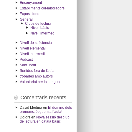
Ensenyament
Establiments col·laboradors
Exposicions
General
Clubs de lectura
Nivell bàsic
Nivell intermedi
Nivell de suficiència
Nivell elemental
Nivell intermedi
Podcast
Sant Jordi
Sortides fora de l'aula
trobades amb autors
Voluntariat per la llengua
Comentaris recents
David Medina
en
El dòmino dels
pronoms. Juguem a l’aula!
Dolors
en
Nova sessió del club
de lectura en català bàsic