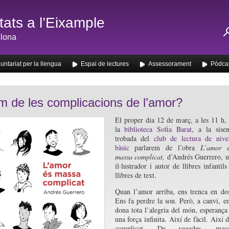
ats a l’Eixample
lona
untariat per la llengua
Espai de lectures
Assessorament
Pòdca
m de les complicacions de l’amor?
El proper dia 12 de març, a les 11 h,
la
biblioteca Sofia Barat
, a la sise
trobada del
club de lectura de nive
bàsic
parlarem de l’obra
L’amor é
massa complicat
,
d’Andrés Guerrero, 
il·lustrador i autor de llibres infantils
llibres de text.
Quan l’amor arriba, ens trenca en do
Ens fa perdre la son. Però, a canvi, e
dona tota l’alegria del món, esperança
una força infinita. Així de fàcil. Així 
complicat. De vegades, mass