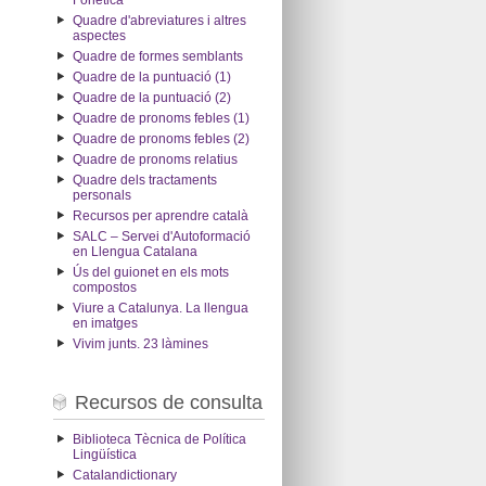
Fonètica
Quadre d'abreviatures i altres
aspectes
Quadre de formes semblants
Quadre de la puntuació (1)
Quadre de la puntuació (2)
Quadre de pronoms febles (1)
Quadre de pronoms febles (2)
Quadre de pronoms relatius
Quadre dels tractaments
personals
Recursos per aprendre català
SALC – Servei d'Autoformació
en Llengua Catalana
Ús del guionet en els mots
compostos
Viure a Catalunya. La llengua
en imatges
Vivim junts. 23 làmines
Recursos de consulta
Biblioteca Tècnica de Política
Lingüística
Catalandictionary