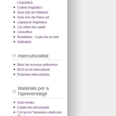
Lingüística
Criteris lingüístics
Guia d'ús de l'Optimot
Guia d'ús del Parla.cat
Legislació lingüística
Les xifres del català
Libreoffice
RodaMots – Cada dia un mot
Softcatalà
Interculturalitat
Banc de recursos antirumors
BCN Acció Intercultural
Projectes interculturals
Materials per a
l'aprenentatge
Aula mestra
Català des del panjabi
Col·lecció "Aprenem català des