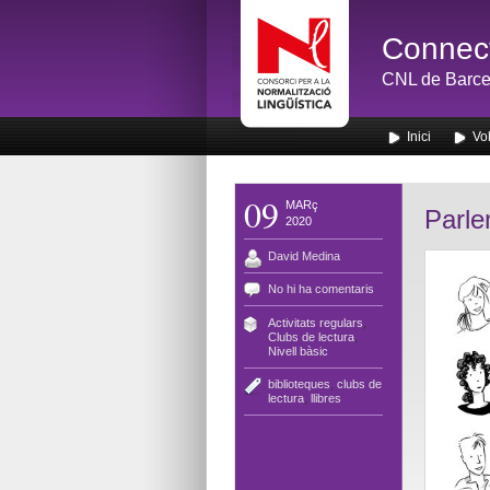
Connect
CNL de Barce
Inici
Vol
09
MARç
Parle
2020
David Medina
No hi ha comentaris
Activitats regulars
,
Clubs de lectura
,
Nivell bàsic
biblioteques
,
clubs de
lectura
,
llibres