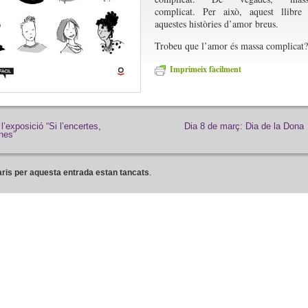
complicat. Per això, aquest llibre
aquestes històries d’amor breus.
Trobeu que l’amor és massa complicat?
Imprimeix fàcilment
 l’exposició “Si l’encertes,
Dia 8 de març: Dia de la Dona
nes”
ris per aquesta entrada estan tancats
.