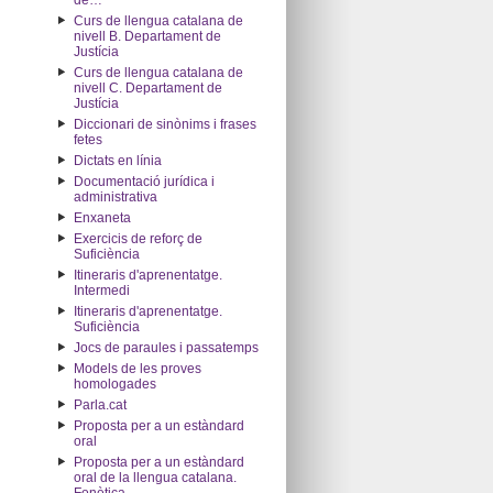
de…"
Curs de llengua catalana de
nivell B. Departament de
Justícia
Curs de llengua catalana de
nivell C. Departament de
Justícia
Diccionari de sinònims i frases
fetes
Dictats en línia
Documentació jurídica i
administrativa
Enxaneta
Exercicis de reforç de
Suficiència
Itineraris d'aprenentatge.
Intermedi
Itineraris d'aprenentatge.
Suficiència
Jocs de paraules i passatemps
Models de les proves
homologades
Parla.cat
Proposta per a un estàndard
oral
Proposta per a un estàndard
oral de la llengua catalana.