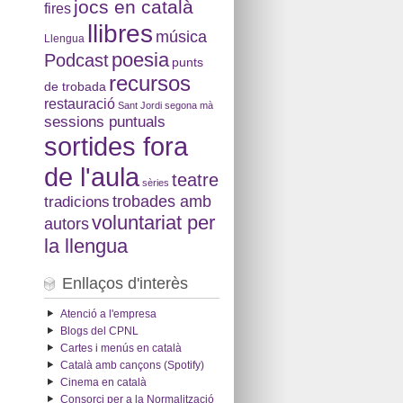
jocs en català
fires
llibres
música
Llengua
poesia
Podcast
punts
recursos
de trobada
restauració
Sant Jordi
segona mà
sessions puntuals
sortides fora
de l'aula
teatre
sèries
tradicions
trobades amb
voluntariat per
autors
la llengua
Enllaços d'interès
Atenció a l'empresa
Blogs del CPNL
Cartes i menús en català
Català amb cançons (Spotify)
Cinema en català
Consorci per a la Normalització