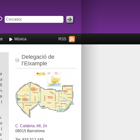
st
Música
RSS
Delegació de
l’Eixample
 a
na
ll
s
un
 i
s.
ns
C. Calàbria, 66, 2n
 i
08015 Barcelona
de
a
Tel. 934 512 445