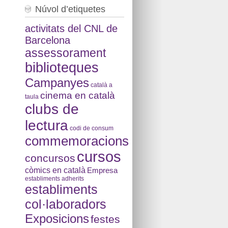
Núvol d’etiquetes
activitats del CNL de
Barcelona
assessorament
biblioteques
Campanyes
català a
cinema en català
taula
clubs de
lectura
codi de consum
commemoracions
cursos
concursos
còmics en català
Empresa
establiments adherits
establiments
col·laboradors
Exposicions
festes