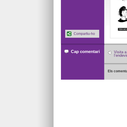
Compartiu-ho
Cap comentari
Visita a
l’endevi
Els comenta