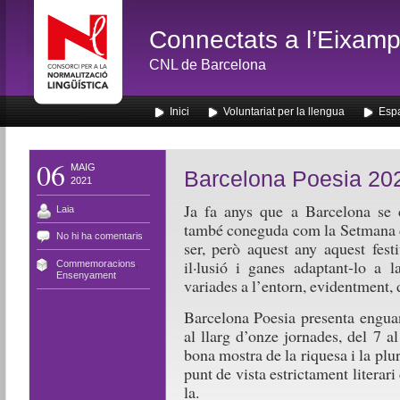
Connectats a l’Eixamp
CNL de Barcelona
Inici
Voluntariat per la llengua
Espa
06
MAIG
Barcelona Poesia 20
2021
Ja fa anys que a Barcelona se c
Laia
també coneguda com la Setmana de
No hi ha comentaris
ser, però aquest any aquest fest
il·lusió i ganes adaptant-lo a l
Commemoracions
,
Ensenyament
variades a l’entorn, evidentment, 
Barcelona Poesia presenta engua
al llarg d’onze jornades, del 7 
bona mostra de la riquesa i la plu
punt de vista estrictament litera
la.