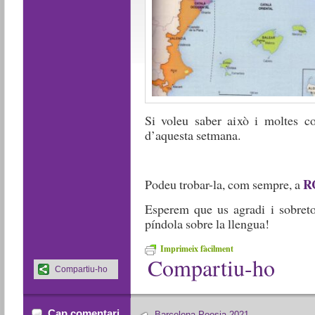
Si voleu saber això i moltes 
d’aquesta setmana.
R
Podeu trobar-la, com sempre, a
Esperem que us agradi i sobret
píndola sobre la llengua!
Imprimeix fàcilment
Compartiu-ho
Compartiu-ho
Cap comentari
Barcelona Poesia 2021