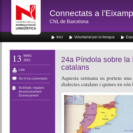
Connectats a l’Eixamp
CNL de Barcelona
Inici
Voluntariat per la llengua
Espa
13
MAIG
24a Píndola sobre la 
2021
catalans
Laia
Aquesta setmana us portem una p
No hi ha comentaris
dialectes catalans i quines en són 
Activitats regulars
,
Assessorament
,
Ensenyament