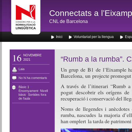
Connectats a l’Eixamp
CNL de Barcelona
Inici
Voluntariat per la llengua
Espa
16
NOVEMBRE
“Rumb a la rumba”.
2021
Un grup de B1 de l’Eixample ha
Laia
Barcelona, un projecte promogut 
No hi ha comentaris
A través de l’itinerari “Rumb 
Bàsic 1
,
pogut descobrir els orígens de 
Ensenyament
,
Nivell
bàsic
,
Sortides fora
recuperació i conservació del lleg
de l'aula
Noms de llegendes i anècdotes 
rumba, nascudes la majoria d’ell
han omplert la tarda de patrimoni h