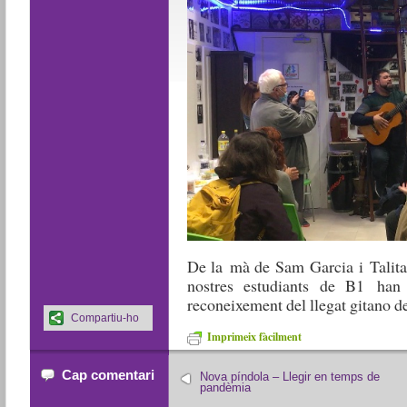
De la mà de Sam Garcia i Talita
nostres estudiants de B1 han
reconeixement del llegat gitano de
Compartiu-ho
Imprimeix fàcilment
Cap comentari
Nova píndola – Llegir en temps de
pandèmia