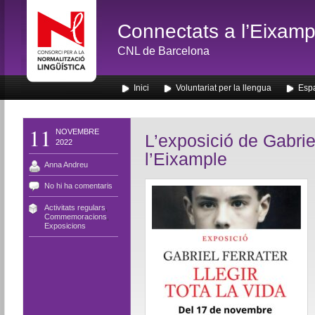
Connectats a l’Eixamp
CNL de Barcelona
Inici
Voluntariat per la llengua
Espa
11
NOVEMBRE
L’exposició de Gabriel
2022
l’Eixample
Anna Andreu
No hi ha comentaris
Activitats regulars
,
Commemoracions
,
Exposicions