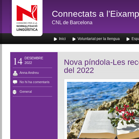
Connectats a l’Eixamp
CNL de Barcelona
Inici
Voluntariat per la llengua
Espa
14
DESEMBRE
Nova píndola-Les rec
2022
del 2022
Anna Andreu
No hi ha comentaris
General