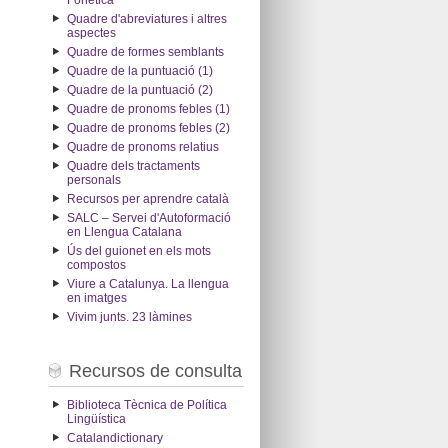
Fonètica
Quadre d'abreviatures i altres
aspectes
Quadre de formes semblants
Quadre de la puntuació (1)
Quadre de la puntuació (2)
Quadre de pronoms febles (1)
Quadre de pronoms febles (2)
Quadre de pronoms relatius
Quadre dels tractaments
personals
Recursos per aprendre català
SALC – Servei d'Autoformació
en Llengua Catalana
Ús del guionet en els mots
compostos
Viure a Catalunya. La llengua
en imatges
Vivim junts. 23 làmines
Recursos de consulta
Biblioteca Tècnica de Política
Lingüística
Catalandictionary