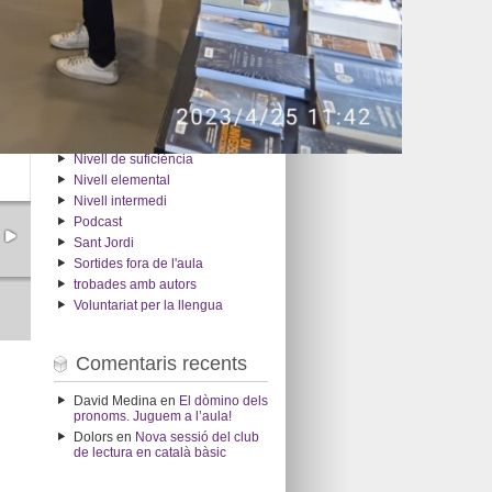
Ensenyament
Establiments col·laboradors
Exposicions
General
Clubs de lectura
Nivell bàsic
Nivell intermedi
Nivell de suficiència
Nivell elemental
Nivell intermedi
Podcast
Sant Jordi
Sortides fora de l'aula
trobades amb autors
Voluntariat per la llengua
Comentaris recents
David Medina
en
El dòmino dels
pronoms. Juguem a l’aula!
Dolors
en
Nova sessió del club
de lectura en català bàsic