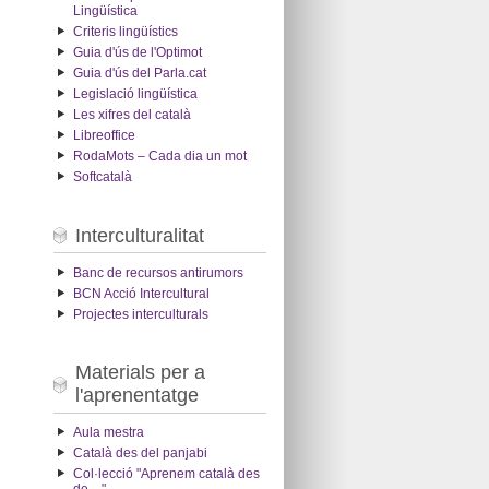
Lingüística
Criteris lingüístics
Guia d'ús de l'Optimot
Guia d'ús del Parla.cat
Legislació lingüística
Les xifres del català
Libreoffice
RodaMots – Cada dia un mot
Softcatalà
Interculturalitat
Banc de recursos antirumors
BCN Acció Intercultural
Projectes interculturals
Materials per a
l'aprenentatge
Aula mestra
Català des del panjabi
Col·lecció "Aprenem català des