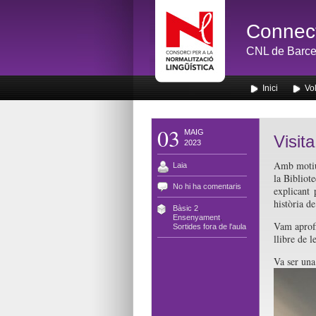
Connect
CNL de Barce
Inici
Vol
03
MAIG
Visit
2023
Amb motiu 
Laia
la Bibliot
No hi ha comentaris
explicant 
història de
Bàsic 2
,
Ensenyament
,
Vam aprofi
Sortides fora de l'aula
llibre de l
Va ser una 