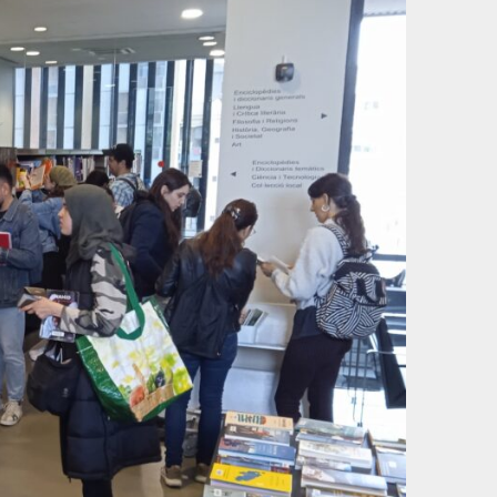
eixample@cpnl.cat
De dilluns a divendres de 9 a 14 h i
dijous també de 16 a 20 h
Categories
Activitats regulars
Assessorament
Bàsic 1
Bàsic 2
Bàsic 3
Campanyes
Català a taula
Totjoc
Cinema en català
Commemoracions
concursos
Empresa