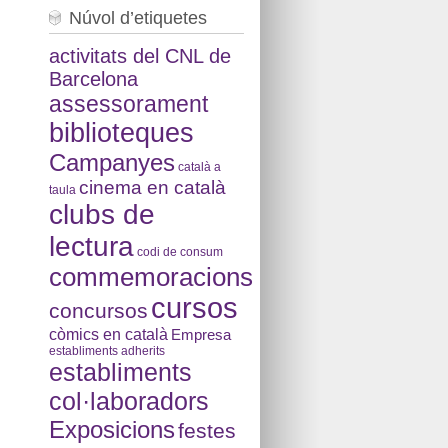
Núvol d’etiquetes
activitats del CNL de
Barcelona
assessorament
biblioteques
Campanyes
català a
cinema en català
taula
clubs de
lectura
codi de consum
commemoracions
cursos
concursos
còmics en català
Empresa
establiments adherits
establiments
col·laboradors
Exposicions
festes