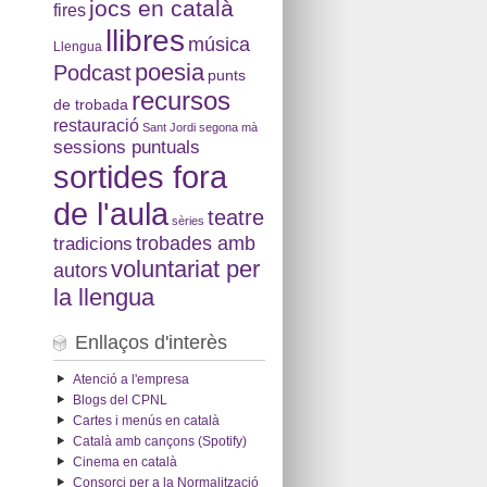
jocs en català
fires
llibres
música
Llengua
poesia
Podcast
punts
recursos
de trobada
restauració
Sant Jordi
segona mà
sessions puntuals
sortides fora
de l'aula
teatre
sèries
tradicions
trobades amb
voluntariat per
autors
la llengua
Enllaços d'interès
Atenció a l'empresa
Blogs del CPNL
Cartes i menús en català
Català amb cançons (Spotify)
Cinema en català
Consorci per a la Normalització