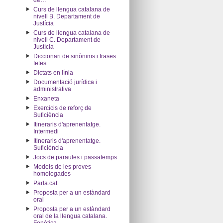
de…"
Curs de llengua catalana de
nivell B. Departament de
Justícia
Curs de llengua catalana de
nivell C. Departament de
Justícia
Diccionari de sinònims i frases
fetes
Dictats en línia
Documentació jurídica i
administrativa
Enxaneta
Exercicis de reforç de
Suficiència
Itineraris d'aprenentatge.
Intermedi
Itineraris d'aprenentatge.
Suficiència
Jocs de paraules i passatemps
Models de les proves
homologades
Parla.cat
Proposta per a un estàndard
oral
Proposta per a un estàndard
oral de la llengua catalana.