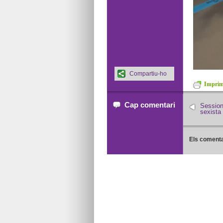
Compartiu-ho
Imprime
Cap comentari
Sessions
sexista 
Els comenta