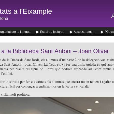
ats a l’Eixample
lona
untariat per la llengua
Espai de lectures
Assessorament
Pòdca
a a la Biblioteca Sant Antoni – Joan Oliver
de la Diada de Sant Jordi, els alumnes d’un bàsic 2 de la delegació van visit
eca Sant Antoni – Joan Oliver. La Neus els va fer una visita guiada en què ana
planta per planta els tipus de llibres que podrien trobar-hi així com també 
 l’edifici.
tar la sortida per fer els carnets als alumnes que encara no en tenien i agafar 
ectura fàcil per començar a endinsar-nos en la lectura en català.
visita molt profitosa.