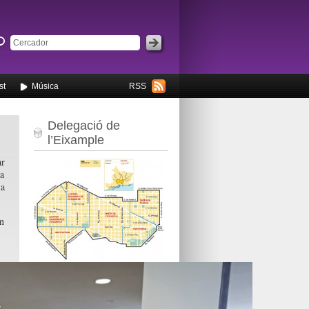
st
Música
RSS
Delegació de
l’Eixample
ar
va
la
un
C. Calàbria, 66, 2n
08015 Barcelona
Tel. 934 512 445