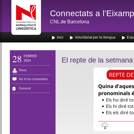
Connectats a l’Eixamp
CNL de Barcelona
Inici
Voluntariat per la llengua
Espa
28
FEBRER
El repte de la setmana
2024
Neus
No hi ha comentaris
General