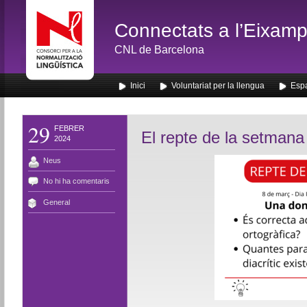
Connectats a l’Eixamp
CNL de Barcelona
Inici
Voluntariat per la llengua
Espa
29
FEBRER
El repte de la setmana
2024
Neus
No hi ha comentaris
General