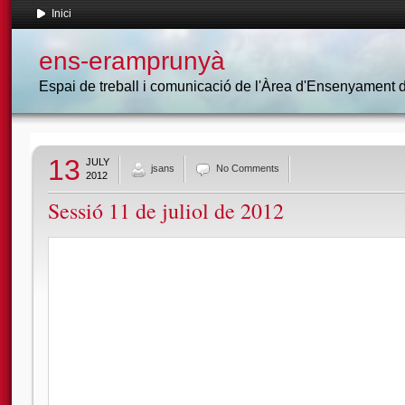
Inici
ens-eramprunyà
Espai de treball i comunicació de l'Àrea d'Ensenyament
13
JULY
jsans
No Comments
2012
Sessió 11 de juliol de 2012