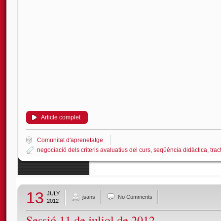
Article complet
Comunitat d'aprenetatge
negociació dels criteris avaluatius del curs
,
seqüència didàctica
,
tra
13
JULY
jsans
No Comments
2012
Sessió 11 de juliol de 2012