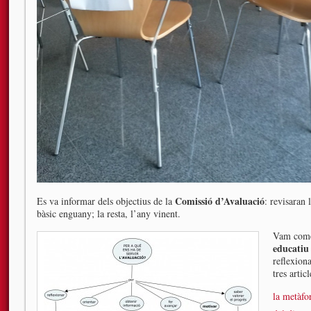
Comissió d’Avaluació
Es va informar dels objectius de la
: revisaran 
bàsic enguany; la resta, l’any vinent.
Vam comen
educatiu
reflexiona
tres articl
la metàfor