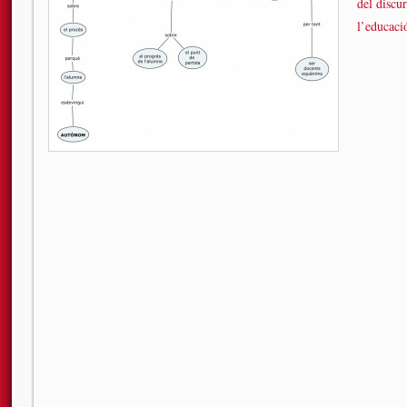
del discu
l’educaci