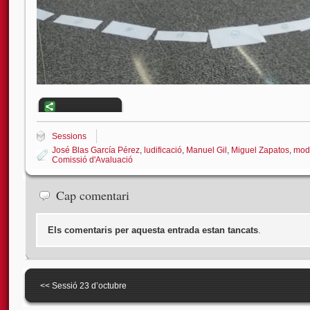
Sessions
José Blas García Pérez
,
ludificació
,
Manuel Gil
,
Miguel Zapatos
,
mode
Comissió d'Avaluació
Cap comentari
Els comentaris per aquesta entrada estan tancats
.
<<
Sessió 23 d’octubre