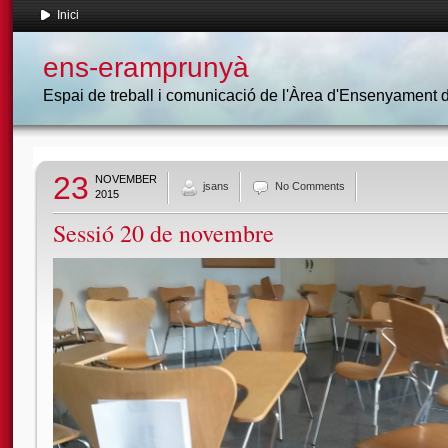
Inici
ens-eramprunyà
Espai de treball i comunicació de l'Àrea d'Ensenyament
23
NOVEMBER
jsans
No Comments
2015
Sessió 20 de novembre