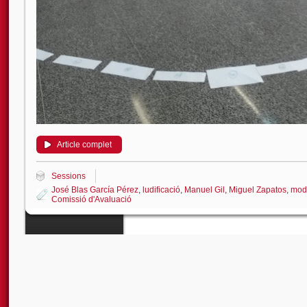
Article complet
Sessions
José Blas García Pérez
,
ludificació
,
Manuel Gil
,
Miguel Zapatos
,
mode
Comissió d'Avaluació