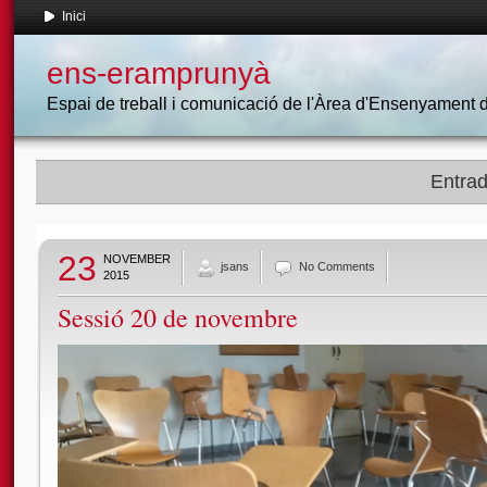
Inici
ens-eramprunyà
Espai de treball i comunicació de l'Àrea d'Ensenyament
Entrad
23
NOVEMBER
jsans
No Comments
2015
Sessió 20 de novembre