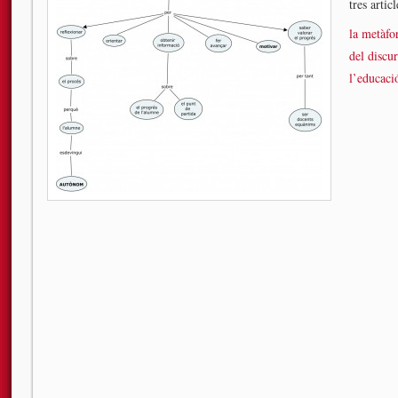
tres articl
la metàfor
del discu
l’educaci