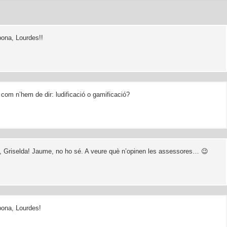
ona, Lourdes!!
, com n’hem de dir: ludificació o gamificació?
, Griselda! Jaume, no ho sé. A veure què n’opinen les assessores… 😉
ona, Lourdes!