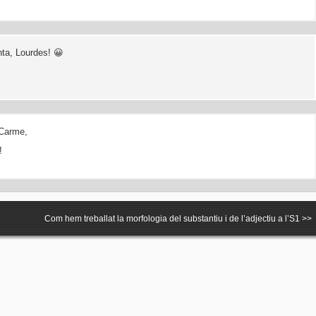
ta, Lourdes! 😀
 Carme,
!
Com hem treballat la morfologia del substantiu i de l’adjectiu a l’S1
>>