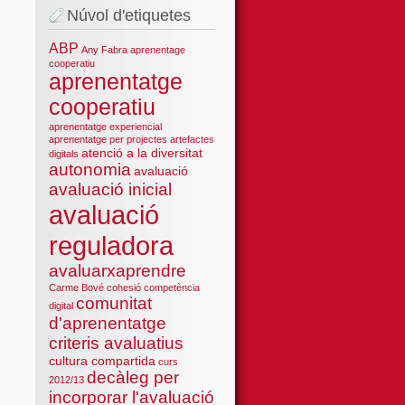
Núvol d'etiquetes
ABP
Any Fabra
aprenentage
cooperatiu
aprenentatge
cooperatiu
aprenentatge experiencial
aprenentatge per projectes
artefactes
atenció a la diversitat
digitals
autonomia
avaluació
avaluació inicial
avaluació
reguladora
avaluarxaprendre
Carme Bové
cohesió
competència
comunitat
digital
d'aprenentatge
criteris avaluatius
cultura compartida
curs
decàleg per
2012/13
incorporar l'avaluació