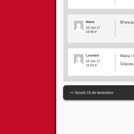
Maria
M’encan
16 Jan 17
16:46
#
Lourdes
Maria i
18 Jan 17
Gràcies
15:03
#
<<
Sessió 16 de desembre