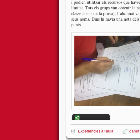
i podien utilitzar els recursos que hav
limitat. Tots els grups van obtenir la p
classe abans de la prova), l’alumnat v
seus noms. Dins hi havia una nota dels s
punts.
Experiències a l'aula
gamifi