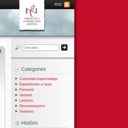
RSS
Categories
Comunitat d'aprenetatge
Experiències a l'aula
Formació
General
Lectures
Recomanacions
Sessions
Històric