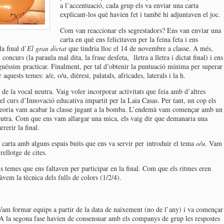
a l’accentuació, cada grup els va enviar una carta
explicant-los què havien fet i també hi adjuntaven el joc.
Com van reaccionar els segrestadors? Ens van enviar una
carta en què ens felicitaven per la feina feta i ens
la final d’
El gran dictat
que tindria lloc el 14 de novembre a classe. A més,
oncurs (la paraula mal dita, la frase desfeta, lletra a lletra i dictat final) i ens
éssim practicar. Finalment, per tal d’obtenir la puntuació mínima per superar
aquests temes: a/e, o/u, dièresi, palatals, africades, laterals i la h.
e la vocal neutra. Vaig voler incorporar activitats que feia amb d’altres
el curs d’Innovació educativa impartit per la Laia Casas. Per tant, un cop els
teoria vam acabar la classe jugant a la bomba. L’endemà vam començar amb un
 neutra. Com que ens vam allargar una mica, els vaig dir que demanaria una
rerir la final.
 carta amb alguns espais buits que ens va servir per introduir el tema
o/u
. Vam
rellotge de cites.
 temes que ens faltaven per participar en la final. Com que els ritmes eren
àvem la tècnica dels fulls de colors (1/2/4).
al. Vam formar equips a partir de la data de naixement (no de l’any) i va començar
. A la segona fase havien de consensuar amb els companys de grup les respostes