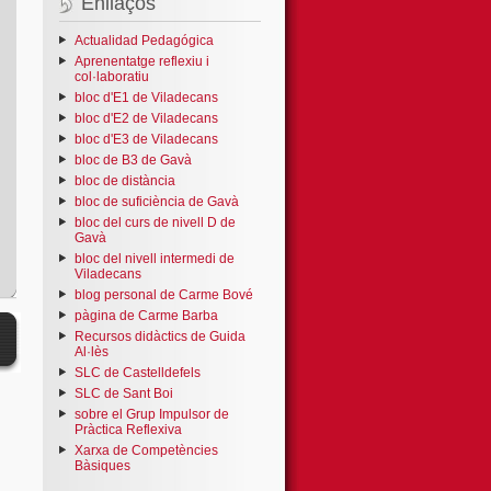
Enllaços
Actualidad Pedagógica
Aprenentatge reflexiu i
col·laboratiu
bloc d'E1 de Viladecans
bloc d'E2 de Viladecans
bloc d'E3 de Viladecans
bloc de B3 de Gavà
bloc de distància
bloc de suficiència de Gavà
bloc del curs de nivell D de
Gavà
bloc del nivell intermedi de
Viladecans
blog personal de Carme Bové
pàgina de Carme Barba
Recursos didàctics de Guida
Al·lès
SLC de Castelldefels
SLC de Sant Boi
sobre el Grup Impulsor de
Pràctica Reflexiva
Xarxa de Competències
Bàsiques