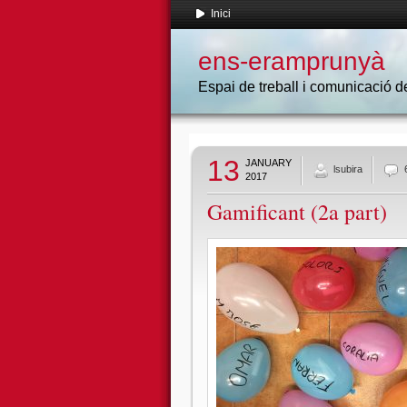
Inici
ens-eramprunyà
Espai de treball i comunicació
13
JANUARY
lsubira
2017
Gamificant (2a part)