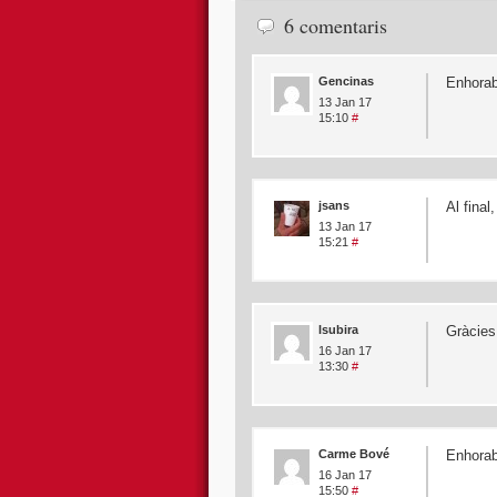
6 comentaris
Gencinas
Enhorab
13 Jan 17
15:10
#
jsans
Al final
13 Jan 17
15:21
#
lsubira
Gràcies
16 Jan 17
13:30
#
Carme Bové
Enhorab
16 Jan 17
15:50
#