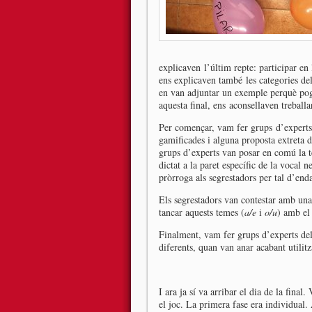
explicaven l’últim repte: participar en 
ens explicaven també les categories del c
en van adjuntar un exemple perquè pogu
aquesta final, ens aconsellaven treballar 
Per començar, vam fer grups d’experts d
gamificades i alguna proposta extreta d
grups d’experts van posar en comú la 
dictat a la paret específic de la vocal
pròrroga als segrestadors per tal d’endar
Els segrestadors van contestar amb una
tancar aquests temes (
a/e
i
o/u
) amb el 
Finalment, vam fer grups d’experts dels
diferents, quan van anar acabant utilitz
I ara ja sí va arribar el dia de la fin
el joc. La primera fase era individual