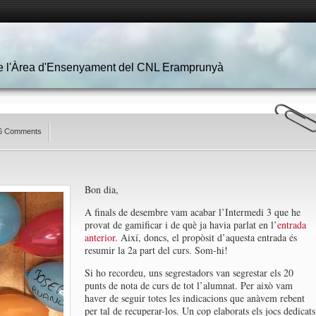
 de l'Àrea d'Ensenyament del CNL Eramprunyà
6 Comments
Bon dia,
A finals de desembre vam acabar l’Intermedi 3 que he
provat de gamificar i de què ja havia parlat en l’
entrada
anterior
. Així, doncs, el propòsit d’aquesta entrada és
resumir la 2a part del curs. Som-hi!
Si ho recordeu, uns segrestadors van segrestar els 20
punts de nota de curs de tot l’alumnat. Per això vam
haver de seguir totes les indicacions que anàvem rebent
per tal de recuperar-los. Un cop elaborats els jocs dedicats