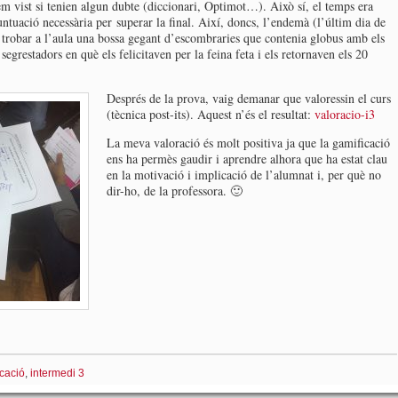
íem vist si tenien algun dubte (diccionari, Optimot…). Això sí, el temps era
untuació necessària per superar la final. Així, doncs, l’endemà (l’últim dia de
a trobar a l’aula una bossa gegant d’escombraries que contenia globus amb els
egrestadors en què els felicitaven per la feina feta i els retornaven els 20
Després de la prova, vaig demanar que valoressin el curs
(tècnica post-its). Aquest n’és el resultat:
valoracio-i3
La meva valoració és molt positiva ja que la gamificació
ens ha permès gaudir i aprendre alhora que ha estat clau
en la motivació i implicació de l’alumnat i, per què no
dir-ho, de la professora. 🙂
cació
,
intermedi 3