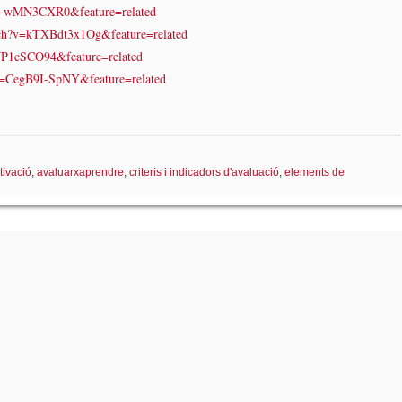
D-wMN3CXR0&feature=related
ch?v=kTXBdt3x1Og&feature=related
P1cSCO94&feature=related
=CegB9I-SpNY&feature=related
tivació
,
avaluarxaprendre
,
criteris i indicadors d'avaluació
,
elements de