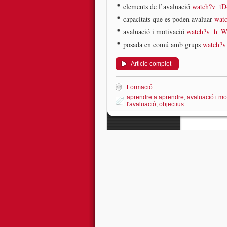
elements de l’avaluació
watch?v=t
capacitats que es poden avaluar
wat
avaluació i motivació
watch?v=h_W
posada en comú amb grups
watch?v
Article complet
Formació
aprendre a aprendre
,
avaluació i mo
l'avaluació
,
objectius