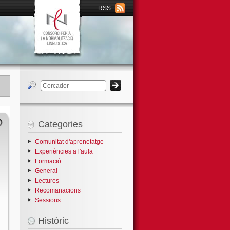
RSS
Categories
Comunitat d'aprenetatge
Experiències a l'aula
Formació
General
Lectures
Recomanacions
Sessions
Històric