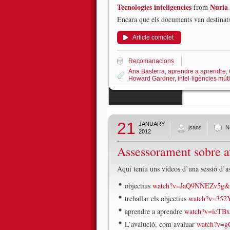
Tecnologies inteligencies
Nuria 
from
Encara que els documents van destinats
Article complet
Recomanacions
Ana Basterra
,
aprendre a aprendre
,
Howard Gardner
,
intel·ligències mút
21
JANUARY
jsans
N
2012
Assessorament sobre a
Aquí teniu uns vídeos d’una sessió d’a
objectius
watch?v=JaQ9NNEZv5g&fe
treballar els objectius
watch?v=352Y
aprendre a aprendre
watch?v=icTBx
L’avalució, com avaluar
watch?v=gC