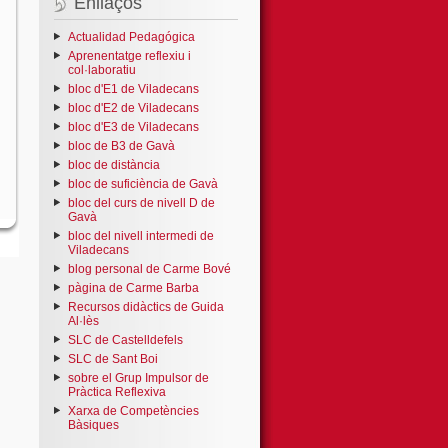
Enllaços
Actualidad Pedagógica
Aprenentatge reflexiu i
col·laboratiu
bloc d'E1 de Viladecans
bloc d'E2 de Viladecans
bloc d'E3 de Viladecans
bloc de B3 de Gavà
bloc de distància
bloc de suficiència de Gavà
bloc del curs de nivell D de
Gavà
bloc del nivell intermedi de
Viladecans
blog personal de Carme Bové
pàgina de Carme Barba
Recursos didàctics de Guida
Al·lès
SLC de Castelldefels
SLC de Sant Boi
sobre el Grup Impulsor de
Pràctica Reflexiva
Xarxa de Competències
Bàsiques