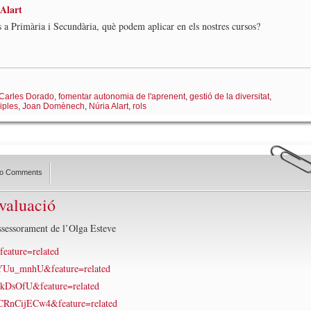
Alart
 a Primària i Secundària, què podem aplicar en els nostres cursos?
Carles Dorado
,
fomentar autonomia de l'aprenent
,
gestió de la diversitat
,
liples
,
Joan Domènech
,
Núria Alart
,
rols
o Comments
valuació
ssessorament de l’Olga Esteve
ature=related
Uu_mnhU&feature=related
kDsOfU&feature=related
RnCijECw4&feature=related