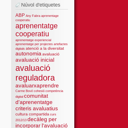
Núvol d'etiquetes
ABP
Any Fabra
aprenentage
cooperatiu
aprenentatge
cooperatiu
aprenentatge experiencial
aprenentatge per projectes
artefactes
atenció a la diversitat
digitals
autonomia
avaluació
avaluació inicial
avaluació
reguladora
avaluarxaprendre
Carme Bové
cohesió
competència
comunitat
digital
d'aprenentatge
criteris avaluatius
cultura compartida
curs
decàleg per
2012/13
incorporar l'avaluació