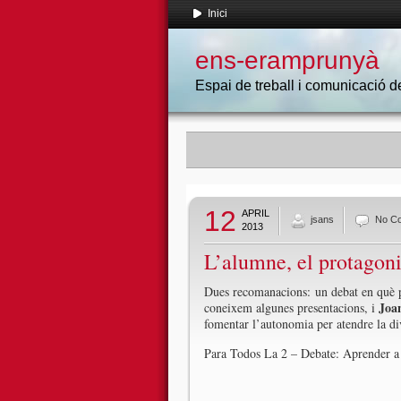
Inici
ens-eramprunyà
Espai de treball i comunicació
12
APRIL
jsans
No C
2013
L’alumne, el protagoni
Dues recomanacions: un debat en què 
Joa
coneixem algunes presentacions, i
fomentar l’autonomia per atendre la div
Para Todos La 2 – Debate: Aprender a