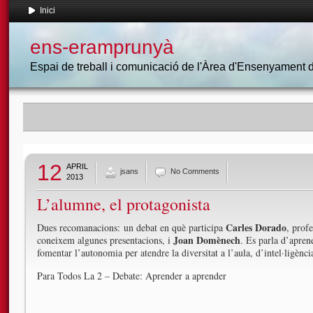
Inici
ens-eramprunyà
Espai de treball i comunicació de l'Àrea d'Ensenyament
12
APRIL
jsans
No Comments
2013
L’alumne, el protagonista
Carles Dorado
Dues recomanacions: un debat en què participa
, prof
Joan Domènech
coneixem algunes presentacions, i
. Es parla d’apren
fomentar l’autonomia per atendre la diversitat a l’aula, d’intel·ligènc
Para Todos La 2 – Debate: Aprender a aprender