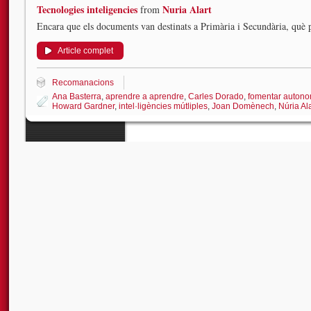
Tecnologies inteligencies
Nuria Alart
from
Encara que els documents van destinats a Primària i Secundària, què p
Article complet
Recomanacions
Ana Basterra
,
aprendre a aprendre
,
Carles Dorado
,
fomentar autono
Howard Gardner
,
intel·ligències mútliples
,
Joan Domènech
,
Núria Ala