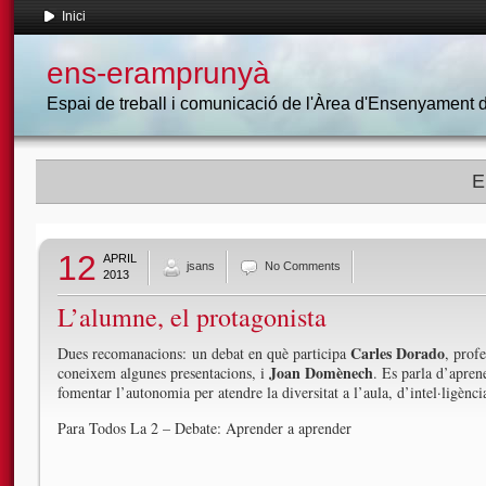
Inici
ens-eramprunyà
Espai de treball i comunicació de l'Àrea d'Ensenyament
E
12
APRIL
jsans
No Comments
2013
L’alumne, el protagonista
Carles Dorado
Dues recomanacions: un debat en què participa
, prof
Joan Domènech
coneixem algunes presentacions, i
. Es parla d’apren
fomentar l’autonomia per atendre la diversitat a l’aula, d’intel·ligènc
Para Todos La 2 – Debate: Aprender a aprender