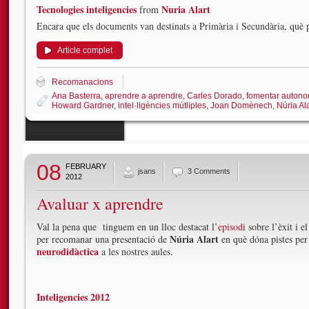
Tecnologies inteligencies
Nuria Alart
from
Encara que els documents van destinats a Primària i Secundària, què p
Article complet
Recomanacions
Ana Basterra
,
aprendre a aprendre
,
Carles Dorado
,
fomentar autono
Howard Gardner
,
intel·ligències mútliples
,
Joan Domènech
,
Núria Ala
08
FEBRUARY
jsans
3 Comments
2012
Avaluar x aprendre
Val la pena que tinguem en un lloc destacat l’
episod
i sobre l’èxit i e
Núria Alart
per recomanar una presentació de
en què dóna pistes per
neurodidàctica
a les nostres aules.
Inteligencies 2012