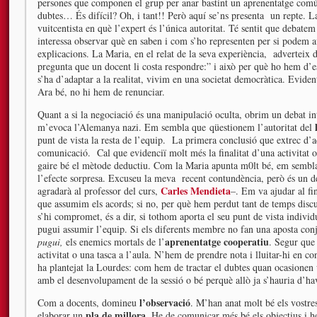
persones que componen el grup per anar bastint un aprenentatge comú, 
dubtes… És difícil? Oh, i tant!! Però aquí se’ns presenta un repte. 
vuitcentista en què l’expert és l’única autoritat. Té sentit que debate
interessa observar què en saben i com s’ho representen per si podem
explicacions. La Maria, en el relat de la seva experiència, adverteix d
pregunta que un docent li costa respondre:” i això per què ho hem d’es
s’ha d’adaptar a la realitat, vivim en una societat democràtica. Evide
Ara bé, no hi hem de renunciar.
Quant a si la negociació és una manipulació oculta, obrim un debat i
m’evoca l’Alemanya nazi. Em sembla que qüestionem l’autoritat del
punt de vista la resta de l’equip. La primera conclusió que extrec d’a
comunicació. Cal que evidenciï molt més la finalitat d’una activita
gaire bé el mètode deductiu. Com la Maria apunta m0lt bé, em sembla 
l’efecte sorpresa. Excuseu la meva recent contundència, però és un del
Carles Mendieta
agradarà al professor del curs,
–. Em va ajudar al fi
que assumim els acords; si no, per què hem perdut tant de temps discu
s’hi compromet, és a dir, si tothom aporta el seu punt de vista individ
pugui assumir l’equip. Si els diferents membre no fan una aposta con
aprenentatge cooperatiu
pugui,
els enemics mortals de l’
. Segur que
activitat o una tasca a l’aula. N’hem de prendre nota i lluitar-hi en co
ha plantejat la Lourdes: com hem de tractar el dubtes quan ocasionen 
amb el desenvolupament de la sessió o bé perquè allò ja s’hauria d’ha
l’observació
Com a docents, domineu
. M’han anat molt bé els vostre
pla de millora
elaborar un
. He de comunicar més bé els objectius i 