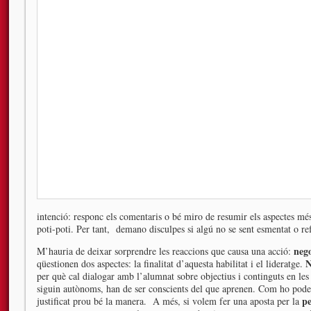
intenció: responc els comentaris o bé miro de resumir els aspectes m
poti-poti. Per tant, demano disculpes si algú no se sent esmentat o ref
neg
M’hauria de deixar sorprendre les reaccions que causa una acció:
N
qüestionen dos aspectes: la finalitat d’aquesta habilitat i el lideratge.
per què cal dialogar amb l’alumnat sobre objectius i continguts en les
siguin autònoms, han de ser conscients del que aprenen. Com ho pod
pe
justificat prou bé la manera. A més, si volem fer una aposta per la