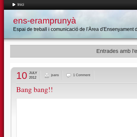
Inici
ens-eramprunyà
Espai de treball i comunicació de l'Àrea d'Ensenyament
Entrades amb l'e
10
JULY
jsans
1 Comment
2012
Bang bang!!