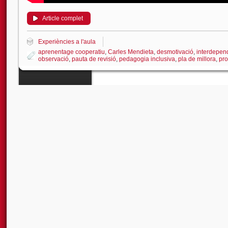
Article complet
Experiències a l'aula
aprenentage cooperatiu
,
Carles Mendieta
,
desmotivació
,
interdepen
observació
,
pauta de revisió
,
pedagogia inclusiva
,
pla de millora
,
pro