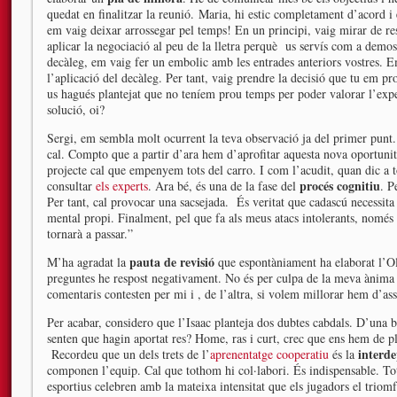
quedat en finalitzar la reunió. Maria, hi estic completament d’acord
em vaig deixar arrossegar pel temps! En un principi, vaig mirar de re
aplicar la negociació al peu de la lletra perquè us servís com a demost
decàleg, em vaig fer un embolic amb les entrades anteriors vostres. E
l’aplicació del decàleg. Per tant, vaig prendre la decisió que tu em pr
us hagués plantejat que no teníem prou temps per poder valorar l’ex
solució, oi?
Sergi, em sembla molt ocurrent la teva observació ja del primer punt
cal. Compto que a partir d’ara hem d’aprofitar aquesta nova oportunita
projecte cal que empenyem tots del carro. I com l’acudit, quan dic a
procés cognitiu
consultar
els experts
. Ara bé, és una de la fase del
. P
Per tant, cal provocar una sacsejada. És veritat que cadascú necessi
mental propi. Finalment, pel que fa als meus atacs intolerants, només
tornarà a passar.”
pauta de revisió
M’ha agradat la
que espontàniament ha elaborat l’Ol
preguntes he respost negativament. No és per culpa de la meva ànima
comentaris contesten per mi i , de l’altra, si volem millorar hem d’as
Per acabar, considero que l’Isaac planteja dos dubtes cabdals. D’una 
senten que hagin aportat res? Home, ras i curt, crec que ens hem de pl
interde
Recordeu que un dels trets de l’
aprenentatge cooperatiu
és la
componen l’equip. Cal que tothom hi col·labori. És indispensable. Tot
esportius celebren amb la mateixa intensitat que els jugadors el triom