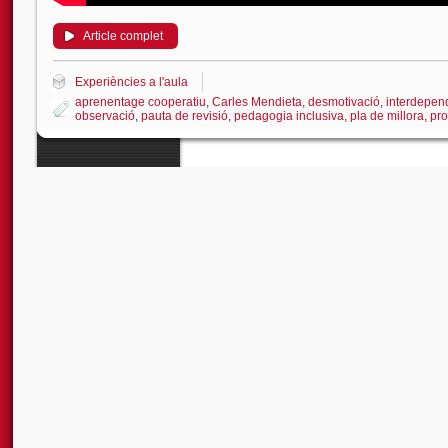
Article complet
Experiències a l'aula
aprenentage cooperatiu
,
Carles Mendieta
,
desmotivació
,
interdepen
observació
,
pauta de revisió
,
pedagogia inclusiva
,
pla de millora
,
pro