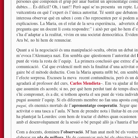
persones que componen el grup per anar bastint un aprenentatge comú, 
dubtes… És difícil? Oh, i tant!! Però aquí se’ns presenta un repte. 
vuitcentista en què l’expert és l’única autoritat. Té sentit que debate
interessa observar què en saben i com s’ho representen per si podem
explicacions. La Maria, en el relat de la seva experiència, adverteix d
pregunta que un docent li costa respondre:” i això per què ho hem d’es
s’ha d’adaptar a la realitat, vivim en una societat democràtica. Evide
Ara bé, no hi hem de renunciar.
Quant a si la negociació és una manipulació oculta, obrim un debat i
m’evoca l’Alemanya nazi. Em sembla que qüestionem l’autoritat del
punt de vista la resta de l’equip. La primera conclusió que extrec d’a
comunicació. Cal que evidenciï molt més la finalitat d’una activita
gaire bé el mètode deductiu. Com la Maria apunta m0lt bé, em sembla 
l’efecte sorpresa. Excuseu la meva recent contundència, però és un del
Carles Mendieta
agradarà al professor del curs,
–. Em va ajudar al fi
que assumim els acords; si no, per què hem perdut tant de temps discu
s’hi compromet, és a dir, si tothom aporta el seu punt de vista individ
pugui assumir l’equip. Si els diferents membre no fan una aposta con
aprenentatge cooperatiu
pugui,
els enemics mortals de l’
. Segur que
activitat o una tasca a l’aula. N’hem de prendre nota i lluitar-hi en co
ha plantejat la Lourdes: com hem de tractar el dubtes quan ocasionen 
amb el desenvolupament de la sessió o bé perquè allò ja s’hauria d’ha
l’observació
Com a docents, domineu
. M’han anat molt bé els vostre
pla de millora
elaborar un
. He de comunicar més bé els objectius i 