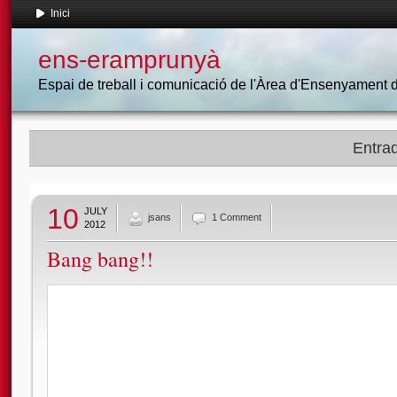
Inici
ens-eramprunyà
Espai de treball i comunicació de l'Àrea d'Ensenyament
Entrad
10
JULY
jsans
1 Comment
2012
Bang bang!!