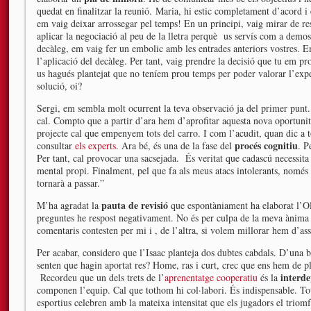
quedat en finalitzar la reunió. Maria, hi estic completament d’acord
em vaig deixar arrossegar pel temps! En un principi, vaig mirar de re
aplicar la negociació al peu de la lletra perquè us servís com a demost
decàleg, em vaig fer un embolic amb les entrades anteriors vostres. E
l’aplicació del decàleg. Per tant, vaig prendre la decisió que tu em pr
us hagués plantejat que no teníem prou temps per poder valorar l’ex
solució, oi?
Sergi, em sembla molt ocurrent la teva observació ja del primer punt
cal. Compto que a partir d’ara hem d’aprofitar aquesta nova oportunita
projecte cal que empenyem tots del carro. I com l’acudit, quan dic a
procés cognitiu
consultar
els experts
. Ara bé, és una de la fase del
. P
Per tant, cal provocar una sacsejada. És veritat que cadascú necessi
mental propi. Finalment, pel que fa als meus atacs intolerants, només
tornarà a passar.”
pauta de revisió
M’ha agradat la
que espontàniament ha elaborat l’Ol
preguntes he respost negativament. No és per culpa de la meva ànima
comentaris contesten per mi i , de l’altra, si volem millorar hem d’as
Per acabar, considero que l’Isaac planteja dos dubtes cabdals. D’una 
senten que hagin aportat res? Home, ras i curt, crec que ens hem de pl
interde
Recordeu que un dels trets de l’
aprenentatge cooperatiu
és la
componen l’equip. Cal que tothom hi col·labori. És indispensable. Tot
esportius celebren amb la mateixa intensitat que els jugadors el triom