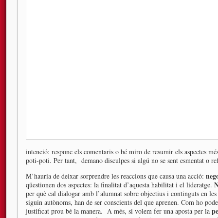
intenció: responc els comentaris o bé miro de resumir els aspectes m
poti-poti. Per tant, demano disculpes si algú no se sent esmentat o ref
neg
M’hauria de deixar sorprendre les reaccions que causa una acció:
N
qüestionen dos aspectes: la finalitat d’aquesta habilitat i el lideratge.
per què cal dialogar amb l’alumnat sobre objectius i continguts en les
siguin autònoms, han de ser conscients del que aprenen. Com ho pod
pe
justificat prou bé la manera. A més, si volem fer una aposta per la