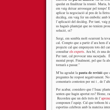
quedat en finalitzar la reunió. Maria,
em vaig deixar arrossegar pel temps! E
aplicar la negociació al peu de la llet
decàleg, em vaig fer un embolic amb le
l’aplicació del decàleg. Per tant, vaig
us hagués plantejat que no teníem pro
solució, oi?
Sergi, em sembla molt ocurrent la tev
cal. Compto que a partir d’ara hem d’ap
projecte cal que empenyem tots del car
consultar
els experts
. Ara bé, és una de
Per tant, cal provocar una sacsejada. 
mental propi. Finalment, pel que fa al
tornarà a passar.”
pauta de revisió
M’ha agradat la
que e
preguntes he respost negativament. No
comentaris contesten per mi i , de l’al
Per acabar, considero que l’Isaac plan
senten que hagin aportat res? Home, ras
Recordeu que un dels trets de l’
aprene
componen l’equip. Cal que tothom hi co
esportius celebren amb la mateixa inten