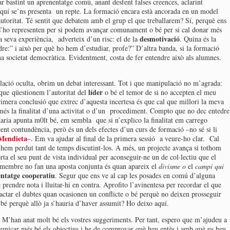
 bastint un aprenentatge comú, anant desfent falses creences, aclarint
aquí se’ns presenta un repte. La formació encara està ancorada en un model
 autoritat. Té sentit que debatem amb el grup el que treballarem? Sí, perquè ens
 s’ho representen per si podem avançar comunament o bé per si cal donar més
desmotivació
la seva experiència, adverteix d’un risc: el de la
. Quina és la
re:” i això per què ho hem d’estudiar, profe?” D’altra banda, si la formació
una societat democràtica. Evidentment, costa de fer entendre això als alumnes.
lació oculta, obrim un debat interessant. Tot i que manipulació no m’agrada:
líder
ue qüestionem l’autoritat del
o bé el temor de si no accepten el meu
rimera conclusió que extrec d’aquesta incertesa és que cal que millori la meva
és la finalitat d’una activitat o d’un procediment. Compto que no dec entedre
ria apunta m0lt bé, em sembla que si n’explico la finalitat em carrego
nt contundència, però és un dels efectes d’un curs de formació –no sé si li
 Mendieta
–. Em va ajudar al final de la primera sessió a veure-ho clar. Cal
 hem perdut tant de temps discutint-los. A més, un projecte avança si tothom
rta el seu punt de vista individual per aconseguir-ne un de col·lectiu que el
s membre no fan una aposta conjunta és quan apareix el
divisme o
el
campi qui
ntatge cooperatiu
. Segur que ens ve al cap les posades en comú d’alguna
 prendre nota i lluitar-hi en contra. Aprofito l’avinentesa per recordar el que
actar el dubtes quan ocasionen un conflicte o bé perquè no deixen prosseguir
bé perquè allò ja s’hauria d’haver assumit? Ho deixo aquí.
. M’han anat molt bé els vostres suggeriments. Per tant, espero que m’ajudeu a
unicar més bé els objectius i he de comprovar què heu entès i amb què us heu