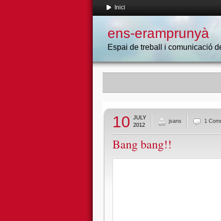
Inici
ens-eramprunyà
Espai de treball i comunicació
10
JULY
jsans
1 Com
2012
Bang bang!!