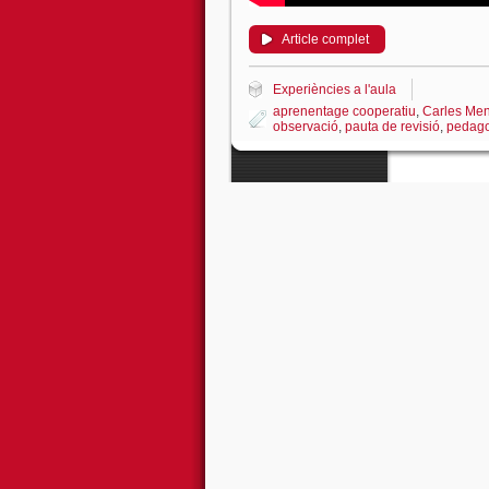
Article complet
Experiències a l'aula
aprenentage cooperatiu
,
Carles Men
observació
,
pauta de revisió
,
pedago