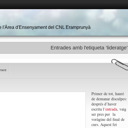
 de l'Àrea d'Ensenyament del CNL Eramprunyà
Entrades amb l'etiqueta ‘lideratge’
ment
Primer de tot, hauré
de demanar disculpes:
després d’haver
escrita l
‘entrada
, vaig
ser pres per la
voràgine del final de
curs. Aquest fet