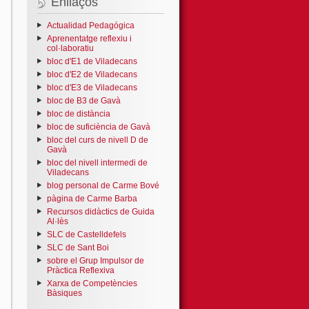
Enllaços
Actualidad Pedagógica
Aprenentatge reflexiu i
col·laboratiu
bloc d'E1 de Viladecans
bloc d'E2 de Viladecans
bloc d'E3 de Viladecans
bloc de B3 de Gavà
bloc de distància
bloc de suficiència de Gavà
bloc del curs de nivell D de
Gavà
bloc del nivell intermedi de
Viladecans
blog personal de Carme Bové
pàgina de Carme Barba
Recursos didàctics de Guida
Al·lès
SLC de Castelldefels
SLC de Sant Boi
sobre el Grup Impulsor de
Pràctica Reflexiva
Xarxa de Competències
Bàsiques