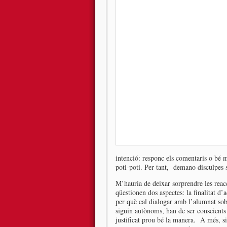
intenció: responc els comentaris o bé 
poti-poti. Per tant, demano disculpes s
M’hauria de deixar sorprendre les reac
qüestionen dos aspectes: la finalitat d’a
per què cal dialogar amb l’alumnat sobr
siguin autònoms, han de ser conscient
justificat prou bé la manera. A més, s