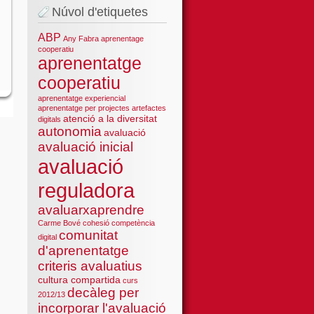
Núvol d'etiquetes
ABP
Any Fabra
aprenentage
cooperatiu
aprenentatge
cooperatiu
aprenentatge experiencial
aprenentatge per projectes
artefactes
atenció a la diversitat
digitals
autonomia
avaluació
avaluació inicial
avaluació
reguladora
avaluarxaprendre
Carme Bové
cohesió
competència
comunitat
digital
d'aprenentatge
criteris avaluatius
cultura compartida
curs
decàleg per
2012/13
incorporar l'avaluació