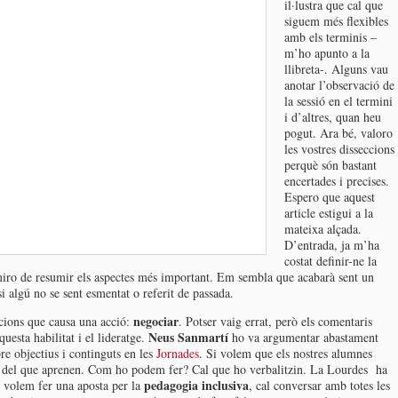
il·lustra que cal que
siguem més flexibles
amb els terminis –
m’ho apunto a la
llibreta-. Alguns vau
anotar l’observació de
la sessió en el termini
i d’altres, quan heu
pogut. Ara bé, valoro
les vostres disseccions
perquè són bastant
encertades i precises.
Espero que aquest
article estigui a la
mateixa alçada.
D’entrada, ja m’ha
costat definir-ne la
miro de resumir els aspectes més important. Em sembla que acabarà sent un
i algú no se sent esmentat o referit de passada.
negociar
cions que causa una acció:
. Potser vaig errat, però els comentaris
Neus Sanmartí
questa habilitat i el lideratge.
ho va argumentar abastament
e objectius i continguts en les
Jornades
. Si volem que els nostres alumnes
s del que aprenen. Com ho podem fer? Cal que ho verbalitzin. La Lourdes ha
pedagogia inclusiva
i volem fer una aposta per la
, cal conversar amb totes les