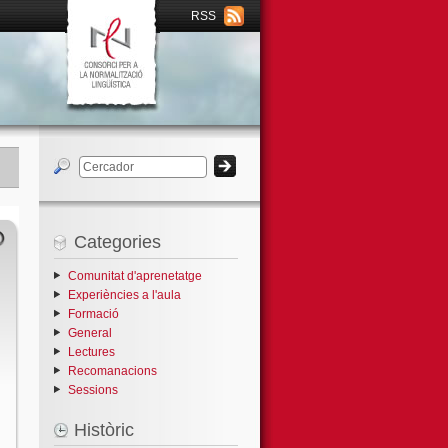
RSS
Categories
Comunitat d'aprenetatge
Experiències a l'aula
Formació
General
Lectures
Recomanacions
Sessions
Històric