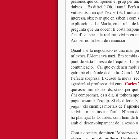
persones que componen el grup per anar
dubtes… És difícil? Oh, i tant!! Però 
vuitcentista en què l’expert és l’única
interessa observar què en saben i com
explicacions. La Maria, en el relat de 
pregunta que un docent li costa respond
s’ha d’adaptar a la realitat, vivim en 
Ara bé, no hi hem de renunciar.
Quant a si la negociació és una manipu
m’evoca l’Alemanya nazi. Em sembla q
punt de vista la resta de l’equip. La p
comunicació. Cal que evidenciï molt m
gaire bé el mètode deductiu. Com la Ma
l’efecte sorpresa. Excuseu la meva rece
Carles
agradarà al professor del curs,
que assumim els acords; si no, per què
s’hi compromet, és a dir, si tothom apo
pugui assumir l’equip. Si els diferent
aprene
pugui,
els enemics mortals de l’
activitat o una tasca a l’aula. N’hem de
ha plantejat la Lourdes: com hem de tr
amb el desenvolupament de la sessió o 
l’observació
Com a docents, domineu
pla de millora
elaborar un
. He de com