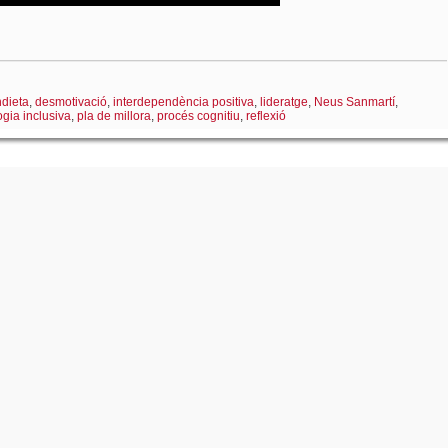
dieta
,
desmotivació
,
interdependència positiva
,
lideratge
,
Neus Sanmartí
,
gia inclusiva
,
pla de millora
,
procés cognitiu
,
reflexió