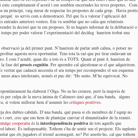
 hi estic completament d’acord i em semblen encertades les teves propotes. Com
n un principi, vaig mirar de respectar les propostes de cada grup. Havia pretès
ra perquè us servís com a demostració. Pel que fa a valorar l’aplicació del
s entrades anteriors vostres. Em va semblar que no calia que relatéssiu
 prendre la decisió que tu em proposes. Si us hagués informat de la delibaració o
u temps per poder valorar l’experimentació del decàleg hauríem trobat una
a observació ja del primer punt. N’hauríem de parlar amb calma, o potser no
rofitar aquesta nova oportunitat. Tens tota la raó que per tirar endavant un
ro. I com l’acudit, quan dic a tots és a TOTS. Quant al punt 4, hauríem de
procés cognitiu
 la fase del
. Per aprendre cal qüestionar-se el que adquirirem.
És veritat que cadascú necessita el seu temps per recompondre el seu esquema
s meus atacs intolerants, només et puc dir: “Ho sento. M’he equivocat. No
spontàniament ha elaborat l’Olga. No us ho creureu, però la majoria de
 és per culpa de la meva ànima de Calimero sinó que, d’una banda, alguns
tra, si volem millorar hem d’assumir les
crítiques positives
.
teja dos dubtes cabdals. D’una banda, què passa si els membres de l’equip no
 i curt, crec que ens hem de plantejar canviar el dinamitzador de la reunió.
interdependència positiva
ntatge cooperatiu
és la
de tots aquells que
l·labori. És indispensable. Tothom s’ha de sentir seu el projecte. Els suplents
sitat que els jugadors el triomf aconseguit, no? Per assolir-ho, cal que tothom