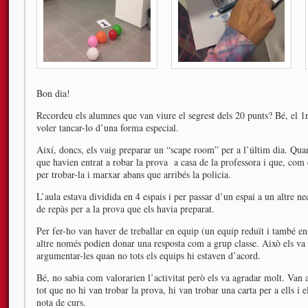
Bon dia!
Recordeu els alumnes que van viure el segrest dels 20 punts? Bé, el 1r
voler tancar-lo d’una forma especial.
Així, doncs, els vaig preparar un “scape room” per a l’últim dia. Quan
que havien entrat a robar la prova a casa de la professora i que, com 
per trobar-la i marxar abans que arribés la policia.
L’aula estava dividida en 4 espais i per passar d’un espai a un altre ne
de repàs per a la prova que els havia preparat.
Per fer-ho van haver de treballar en equip (un equip reduït i també en
altre només podien donar una resposta com a grup classe. Això els va o
argumentar-les quan no tots els equips hi estaven d’acord.
Bé, no sabia com valorarien l’activitat però els va agradar molt. Van 
tot que no hi van trobar la prova, hi van trobar una carta per a ells i e
nota de curs.