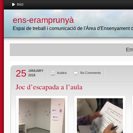
Inici
ens-eramprunyà
Espai de treball i comunicació de l'Àrea d'Ensenyament
Ent
25
JANUARY
lsubira
No Comments
2018
Joc d’escapada a l’aula