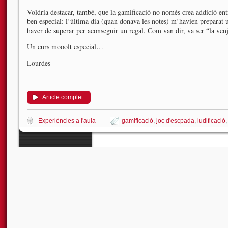
Voldria destacar, també, que la gamificació no només crea addició ent
ben especial: l’última dia (quan donava les notes) m’havien preparat 
haver de superar per aconseguir un regal. Com van dir, va ser “la venj
Un curs mooolt especial…
Lourdes
Article complet
Experiències a l'aula
gamificació
,
joc d'escpada
,
ludificació