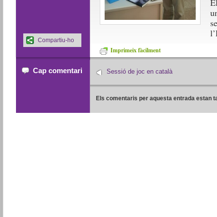
E
u
s
l
Compartiu-ho
Imprimeix fàcilment
Cap comentari
Sessió de joc en català
Els comentaris per aquesta entrada estan t