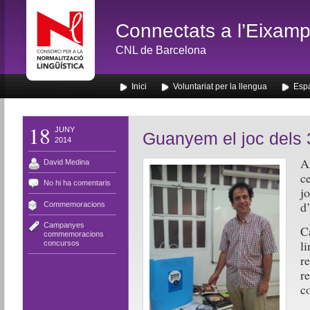
Connectats a l’Eixamp
CNL de Barcelona
Inici
Voluntariat per la llengua
Espa
18
JUNY
Guanyem el joc dels 
2014
A
David Medina
c
No hi ha comentaris
j
d’
Commemoracions
Campanyes
,
Ca
commemoracions
,
l
concursos
re
r
co