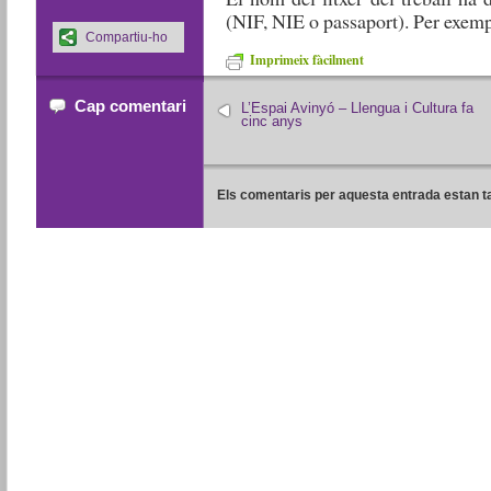
(NIF, NIE o passaport). Per exem
Compartiu-ho
Imprimeix fàcilment
Cap comentari
L’Espai Avinyó – Llengua i Cultura fa
cinc anys
Els comentaris per aquesta entrada estan t