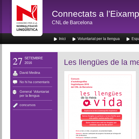
Connectats a l’Eixamp
CNL de Barcelona
Inici
Voluntariat per la llengua
Espa
27
SETEMBRE
Les llengües de la m
2016
David Medina
No hi ha comentaris
General
,
Voluntariat
per la llengua
concursos