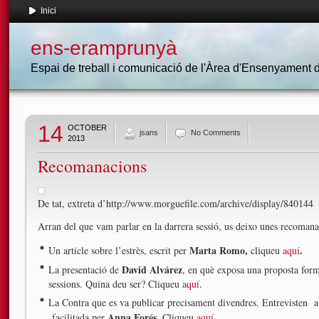
Inici
ens-eramprunyà
Espai de treball i comunicació de l'Àrea d'Ensenyament
14
OCTOBER
jsans
No Comments
2013
Recomanacions
De tat, extreta d’http://www.morguefile.com/archive/display/840144
Arran del que vam parlar en la darrera sessió, us deixo unes recomana
Marta Romo,
.
Un article sobre l’estrès, escrit per
cliqueu
aquí
David Alvárez
La presentació de
, en què exposa una proposta form
sessions. Quina deu ser? Cliqueu
aquí
.
La Contra que es va publicar precisament divendres. Entrevisten 
Anna Forés.
facilitada per
Cliqueu
aquí
.